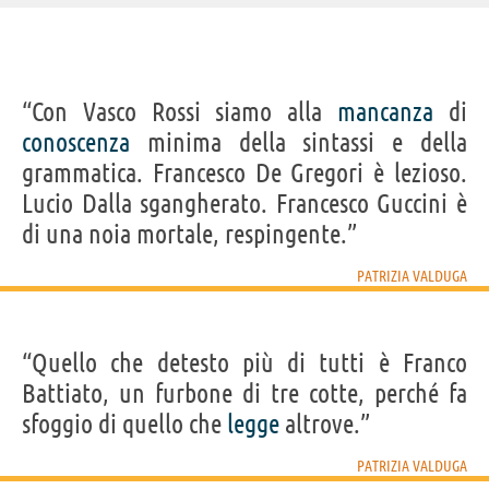
IDENTIKIT E DATI ANAGRAFICI
“Con Vasco Rossi siamo alla
mancanza
di
Nome
Patrizia
conoscenza
minima della sintassi e della
Cognome
Valduga
Nato
20 maggio 1953
grammatica. Francesco De Gregori è lezioso.
Sesso
femminile
Nazionalità
italiana
Lucio Dalla sgangherato. Francesco Guccini è
Professione
poeta
,
traduttore
Segno zodiacale
Toro
di una noia mortale, respingente.”
LIBRI DI PATRIZIA VALDUGA
PATRIZIA VALDUGA
“Quello che detesto più di tutti è Franco
Battiato, un furbone di tre cotte, perché fa
sfoggio di quello che
legge
altrove.”
Prima antologia
PATRIZIA VALDUGA
Acquista libri di Patrizia Valduga su