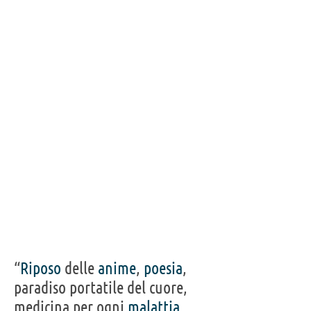
Frasi, citazioni e aforismi di Patrizia Valduga
9
IN ITALIANO
Personaggi affini per
PROFESSIONE
CONTENUTI
“
Riposo
delle
anime
,
poesia
,
paradiso portatile del cuore,
medicina per ogni
malattia
,