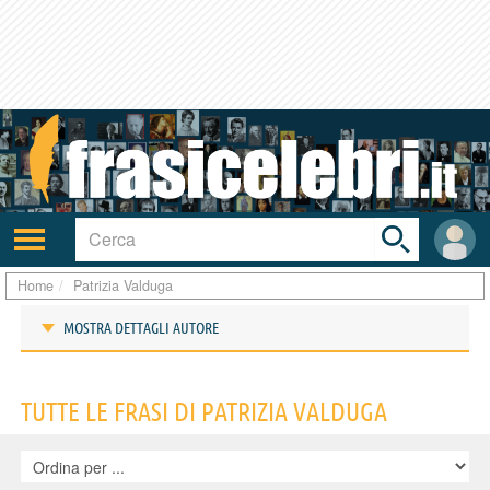
Toggle
search
bar
Attiva/disattiva
User
navigazione
area
Home
Patrizia Valduga
MOSTRA DETTAGLI AUTORE
Frasi di Patrizia Valduga
TUTTE LE FRASI DI PATRIZIA VALDUGA