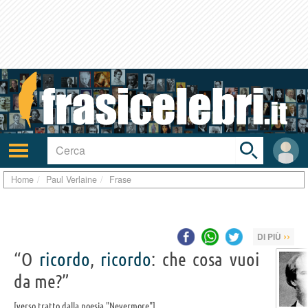
Toggle
search
bar
Attiva/disattiva
User
navigazione
area
Home
Paul Verlaine
Frase
››
DI PIÙ
“O
ricordo
,
ricordo
: che cosa vuoi
da me?”
verso tratto dalla poesia "Nevermore"