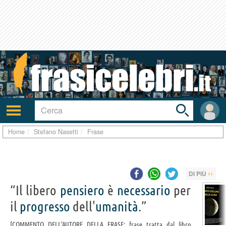
Toggle
search
bar
Attiva/disattiva
User
navigazione
area
Home
Stefano Nasetti
Frase
››
DI PIÙ
“Il libero
pensiero
è
necessario
per
il
progresso
dell'
umanità
.”
COMMENTO DELL'AUTORE DELLA FRASE: frase tratta dal libro