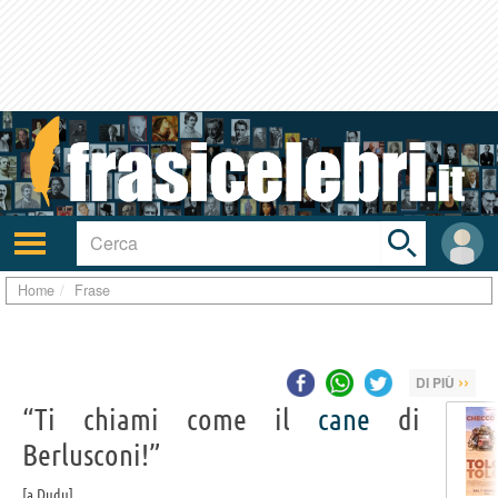
Toggle
search
bar
Attiva/disattiva
User
navigazione
area
Home
Frase
››
DI PIÙ
“Ti chiami come il
cane
di
Berlusconi!”
a Dudu