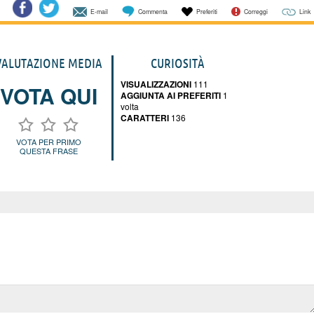
E-mail
Commenta
Preferiti
Correggi
Link
VALUTAZIONE MEDIA
CURIOSITÀ
VISUALIZZAZIONI
111
VOTA QUI
AGGIUNTA AI PREFERITI
1
volta
CARATTERI
136
VOTA PER PRIMO
QUESTA FRASE