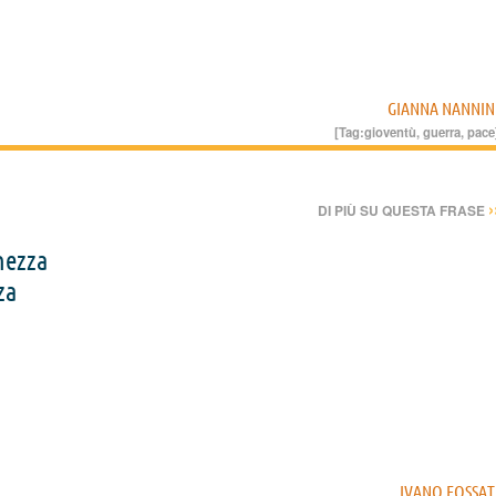
GIANNA NANNIN
[Tag:
gioventù
,
guerra
,
pace
›
DI PIÙ SU QUESTA FRASE
nezza
za
IVANO FOSSAT