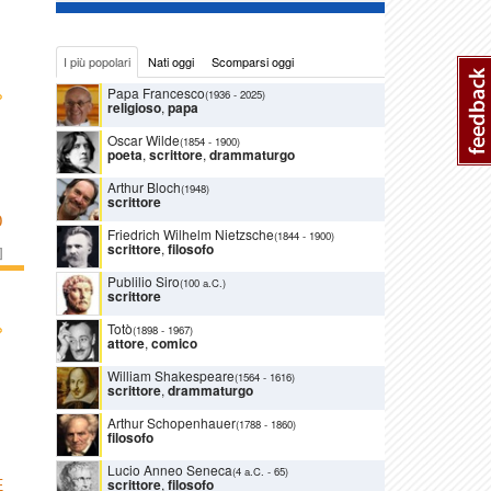
I più popolari
Nati oggi
Scomparsi oggi
›
Papa Francesco
(1936
-
2025)
religioso
,
papa
Oscar Wilde
(1854
-
1900)
poeta
,
scrittore
,
drammaturgo
Arthur Bloch
(1948)
scrittore
O
Friedrich Wilhelm Nietzsche
(1844
-
1900)
scrittore
,
filosofo
]
Publilio Siro
(100 a.C.)
scrittore
›
Totò
(1898
-
1967)
attore
,
comico
William Shakespeare
(1564
-
1616)
scrittore
,
drammaturgo
Arthur Schopenhauer
(1788
-
1860)
filosofo
Lucio Anneo Seneca
(4 a.C.
-
65)
scrittore
,
filosofo
E