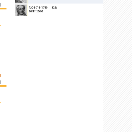
]
Goethe
(1749
-
1832)
scrittore
›
I
]
›