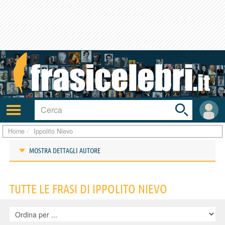
Toggle
search
bar
Attiva/disattiva
User
navigazione
area
Home
Ippolito Nievo
MOSTRA DETTAGLI AUTORE
Frasi di Ippolito Nievo
TUTTE LE FRASI DI IPPOLITO NIEVO