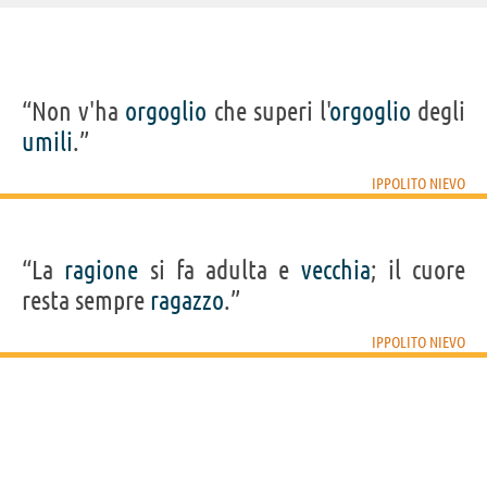
IDENTIKIT E DATI ANAGRAFICI
“Non v'ha
orgoglio
che superi l'
orgoglio
degli
Nome
Ippolito
umili
.”
Cognome
Nievo
Nato
30 novembre 1831 a Padova
Morto
4 marzo 1861 a Naufragio tra Palermo e Napoli
IPPOLITO NIEVO
Sesso
maschile
Nazionalità
italiana
Professione
scrittore
Segno zodiacale
Sagittario
“La
ragione
si fa adulta e
vecchia
; il cuore
LIBRI DI IPPOLITO NIEVO
resta sempre
ragazzo
.”
IPPOLITO NIEVO
Le confessioni di
un...