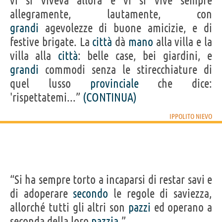
vi si viveva allora e vi si vive sempre
allegramente, lautamente, con
grandi
agevolezze di buone amicizie, e di
festive brigate. La
città
dà
mano
alla villa e la
villa alla
città
: belle case, bei giardini, e
grandi
commodi senza le stirecchiature di
quel lusso
provinciale
che dice:
'rispettatemi...”
(CONTINUA)
IPPOLITO NIEVO
“Si ha sempre torto a incaparsi di restar savi e
di adoperare
secondo
le regole di saviezza,
allorché tutti gli altri son
pazzi
ed operano a
seconda della loro
pazzia
.”