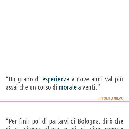
Acquista libri di Ippolito Nievo su
Frasi, citazioni e aforismi di Ippolito Nievo
14
IN ITALIANO
“La ragione si fa adulta e vecchia; il cuore resta
sempre ragazzo.”
IPPOLITO NIEVO
Condividi
Tweet
“Un grano di
esperienza
a nove anni val più
assai che un corso di
morale
a venti.”
Personaggi affini per
PROFESSIONE
CONTENUTI
IPPOLITO NIEVO
“Per finir poi di parlarvi di Bologna, dirò che