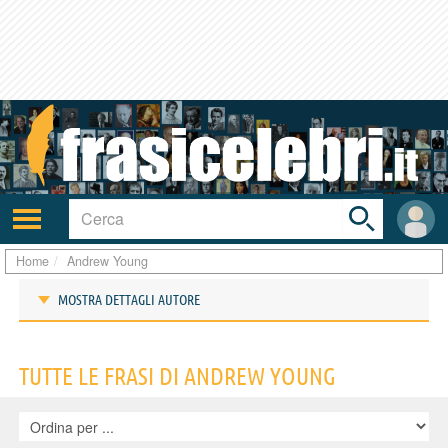
Toggle
search
bar
Attiva/disattiva
User
navigazione
area
Home
Andrew Young
MOSTRA DETTAGLI AUTORE
Frasi di Andrew Young
TUTTE LE FRASI DI ANDREW YOUNG