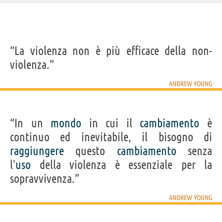
IDENTIKIT E DATI ANAGRAFICI
“La violenza non è più efficace della non-
Nome
Andrew
violenza.”
Cognome
Young
Nato
12 marzo 1932 a New Orleans
Sesso
maschile
ANDREW YOUNG
Nazionalità
statunitense
Professione
attivista
(
attivista per i diritti civili
),
politico
Segno zodiacale
Pesci
“In un
mondo
in cui il
cambiamento
è
Frasi, citazioni e aforismi di Andrew Young
continuo ed inevitabile, il bisogno di
11
IN ITALIANO
raggiungere
questo
cambiamento
senza
l'
uso
della violenza è essenziale per la
sopravvivenza.”
“Devi cominciare a vivere per qualcosa per cui
valga la pena morire.”
ANDREW YOUNG
ANDREW YOUNG
Condividi
Tweet