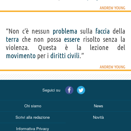
ANDREW YOUNG
“Non c'è nessun
problema
sulla
faccia
della
terra
che non possa
essere
risolto senza la
violenza. Questa è la lezione del
movimento
per i
diritti
civili
.”
ANDREW YOUNG
Seguici su
Chi siamo
News
Scrivi alla redazione
Novità
Informativa Privacy