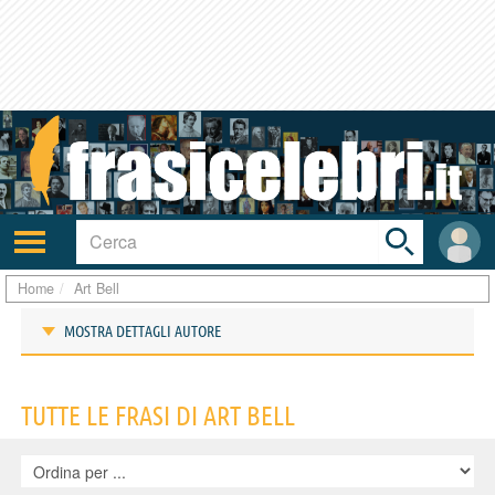
Toggle
search
bar
Attiva/disattiva
User
navigazione
area
Home
Art Bell
MOSTRA DETTAGLI AUTORE
Frasi di Art Bell
TUTTE LE FRASI DI ART BELL