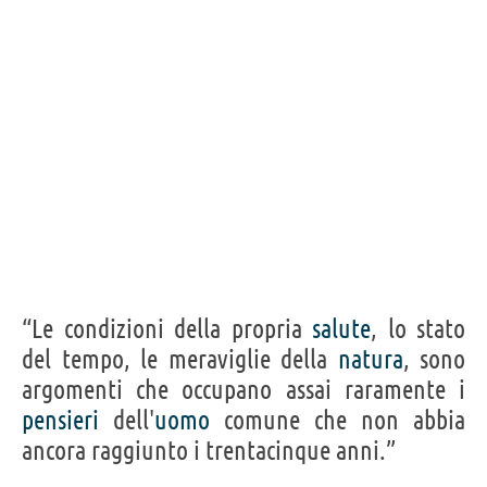
Frasi, citazioni e aforismi di Ian Fleming
8
IN ITALIANO
“Uno è un caso. Due una coincidenza. Tre volte è
un'azione del nemico.”
IAN FLEMING
Condividi
Tweet
Personaggi affini per
PROFESSIONE
CONTENUTI
“Le condizioni della propria
salute
, lo stato
del tempo, le meraviglie della
natura
, sono
argomenti che occupano assai raramente i
pensieri
dell'
uomo
comune che non abbia
ancora raggiunto i trentacinque anni.”