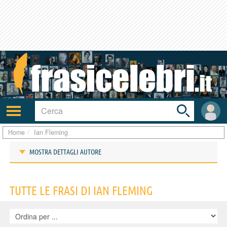
Toggle
search
bar
Attiva/disattiva
User
navigazione
area
Home
Ian Fleming
MOSTRA DETTAGLI AUTORE
Frasi di Ian Fleming
TUTTE LE FRASI DI IAN FLEMING