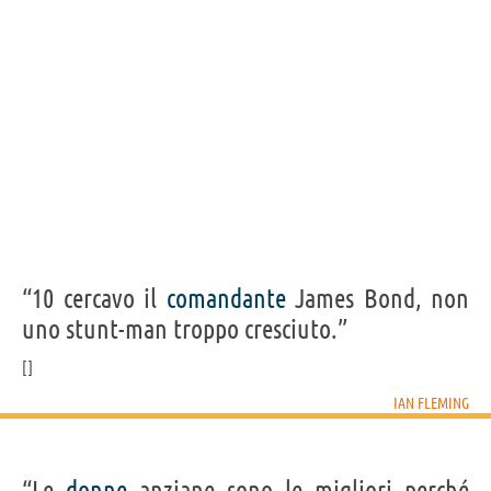
“10 cercavo il
comandante
James Bond, non
uno stunt-man troppo cresciuto.”
IAN FLEMING
“Le
donne
anziane sono le migliori perché