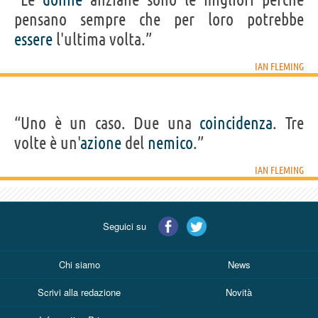
pensano sempre che per loro potrebbe
essere
l'ultima volta.”
IAN FLEMING
“Uno è un caso. Due una
coincidenza
. Tre
volte è un'
azione
del
nemico
.”
IAN FLEMING
Seguici su
Chi siamo
News
Scrivi alla redazione
Novità