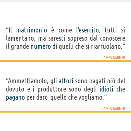
IDENTIKIT E DATI ANAGRAFICI
“Il
matrimonio
è come l'
esercito
, tutti si
Nome
James Scott
lamentano, ma saresti sopreso dal conoscere
Cognome
Bumgarner
Pseudonimo
James Garner
il grande
numero
di quelli che si riarruolano.”
Nato
7 aprile 1928
Morto
19 luglio 2014
Sesso
maschile
JAMES GARNER
Nazionalità
statunitense
Professione
attore
Segno zodiacale
Ariete
FILM/SERIE TV/CARTONI DI JAMES GARNER
“Ammettiamolo, gli
attori
sono pagati più del
dovuto e i produttore sono degli
idioti
che
pagano
per darci quello che vogliamo.”
JAMES GARNER
Le pagine della
8 semplici
Atlantis:
nostra...
regole......
L'impero...