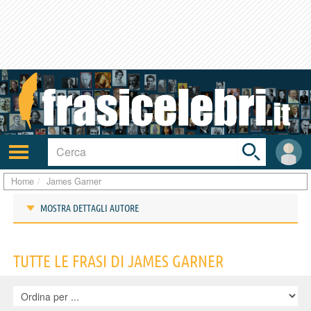
Toggle
search
bar
Attiva/disattiva
User
navigazione
area
Home
James Garner
MOSTRA DETTAGLI AUTORE
Frasi di James Garner
TUTTE LE FRASI DI JAMES GARNER