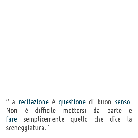
Acquista film/serie tv/cartoni con James Garner su
Frasi, citazioni e aforismi di James Garner
4
IN ITALIANO
Personaggi affini per
PROFESSIONE
CONTENUTI
“La
recitazione
è
questione
di buon
senso
.
Non è difficile mettersi da parte e
fare
semplicemente quello che dice la
sceneggiatura.”