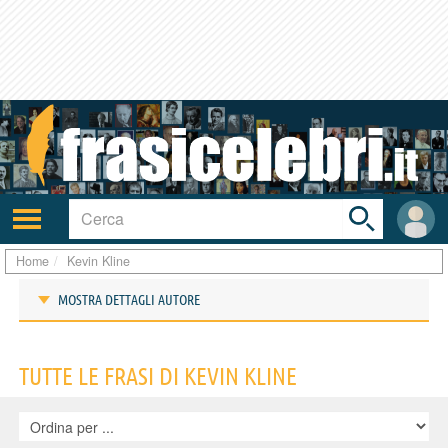
Toggle
search
bar
Attiva/disattiva
User
navigazione
area
Home
Kevin Kline
MOSTRA DETTAGLI AUTORE
Frasi di Kevin Kline
TUTTE LE FRASI DI KEVIN KLINE