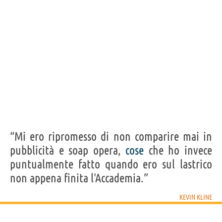
Acquista film/cartoni con Kevin Kline su
Frasi, citazioni e aforismi di Kevin Kline
6
IN ITALIANO
Personaggi affini per
CAST
GENERI
“Mi ero ripromesso di non comparire mai in
pubblicità e soap opera,
cose
che ho invece
puntualmente fatto quando ero sul lastrico
non appena finita l'Accademia.”
KEVIN KLINE