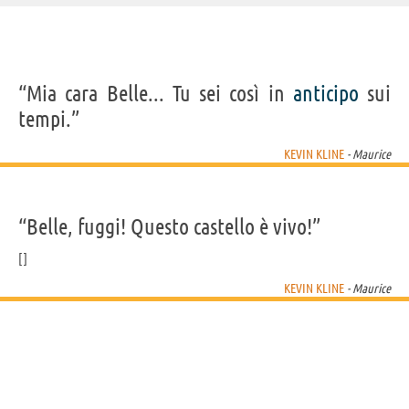
IDENTIKIT E DATI ANAGRAFICI
“Mia cara Belle... Tu sei così in
anticipo
sui
Nome
Kevin Delaney
tempi.”
Cognome
Kline
Pseudonimo
Kevin Kline
Nato
24 ottobre 1947
KEVIN KLINE
- Maurice
Sesso
maschile
Nazionalità
statunitense
Professione
attore
Segno zodiacale
Scorpione
“Belle, fuggi! Questo castello è vivo!”
FILM/CARTONI DI KEVIN KLINE
KEVIN KLINE
- Maurice
A Big Bold
La bella e la
Lincoln
De-Lovely -
Il club
Beautiful...
bestia
Così...
imper