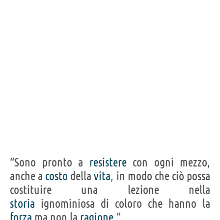
Condividi
Tweet
Personaggi affini per
PROFESSIONE
CONTENUTI
“Sono pronto a
resistere
con ogni mezzo,
anche a
costo
della
vita
, in modo che ciò possa
costituire una lezione nella
storia
ignominiosa di coloro che hanno la
forza
ma non la
ragione
.”