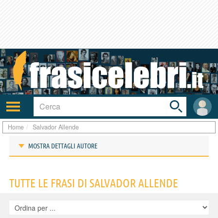
Toggle
search
bar
Attiva/disattiva
User
navigazione
area
Home
Salvador Allende
MOSTRA DETTAGLI AUTORE
Frasi di Salvador Allende
TUTTE LE FRASI DI SALVADOR ALLENDE