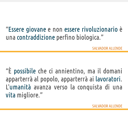
IDENTIKIT E DATI ANAGRAFICI
“
Essere
giovane
e non
essere
rivoluzionario
è
Nome
Salvador
una
contraddizione
perfino biologica.”
Cognome
Allende
Nato
26 luglio 1908
Morto
11 settembre 1973
SALVADOR ALLENDE
Sesso
maschile
Nazionalità
cilena
Professione
politico
Segno zodiacale
Leone
“È
possibile
che ci annientino, ma il domani
apparterrà al popolo, apparterrà ai
Frasi, citazioni e aforismi di Salvador Allende
lavoratori
.
8
L'
umanità
avanza verso la conquista di una
IN ITALIANO
vita
migliore.”
SALVADOR ALLENDE
“Essere giovane e non essere rivoluzionario è una
contraddizione perfino biologica.”
SALVADOR ALLENDE