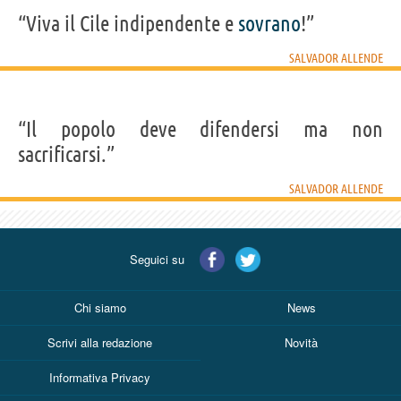
“Viva il Cile indipendente e
sovrano
!”
SALVADOR ALLENDE
“Il popolo deve difendersi ma non
sacrificarsi.”
SALVADOR ALLENDE
Seguici su
Chi siamo
News
Scrivi alla redazione
Novità
Informativa Privacy