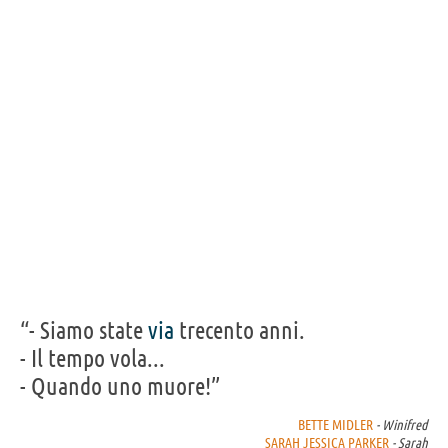
Frasi, citazioni e aforismi di Sarah Jessica Parker
17
IN ITALIANO
Personaggi affini per
CAST
GENERI
“- Siamo state
via
trecento anni.
- Il tempo vola...
- Quando uno muore!”
BETTE MIDLER
- Winifred
SARAH JESSICA PARKER
- Sarah