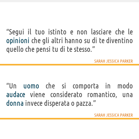
IDENTIKIT E DATI ANAGRAFICI
“Segui il tuo istinto e non lasciare che le
Nome
Sarah Jessica
opinioni
che gli altri hanno su di te diventino
Cognome
Parker
Nato
25 marzo 1965 a Nelsonville
quello che pensi tu di te stesso.”
Sesso
femminile
Nazionalità
statunitense
Professione
attore
,
produttore
SARAH JESSICA PARKER
Segno zodiacale
Ariete
FILM/SERIE TV DI SARAH JESSICA PARKER
“Un
uomo
che si comporta in modo
audace
viene considerato romantico, una
donna
invece disperata o pazza.”
SARAH JESSICA PARKER
And Just Like
Sex and the
Valentino -
A casa con i
Holly
That...
City: il film
L'ultimo...
suoi
Verm
Acquista film/serie tv con Sarah Jessica Parker su