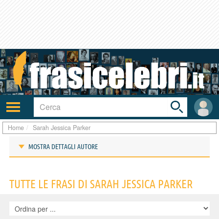
Toggle
search
bar
Attiva/disattiva
User
navigazione
area
Home
Sarah Jessica Parker
MOSTRA DETTAGLI AUTORE
Frasi di Sarah Jessica Parker
TUTTE LE FRASI DI SARAH JESSICA PARKER