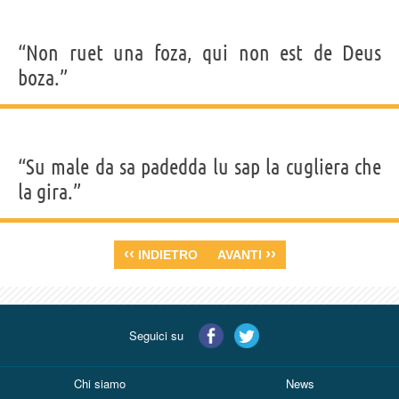
“Non ruet una foza, qui non est de Deus
boza.”
“Su male da sa padedda lu sap la cugliera che
la gira.”
‹‹
››
INDIETRO
AVANTI
Seguici su
Chi siamo
News