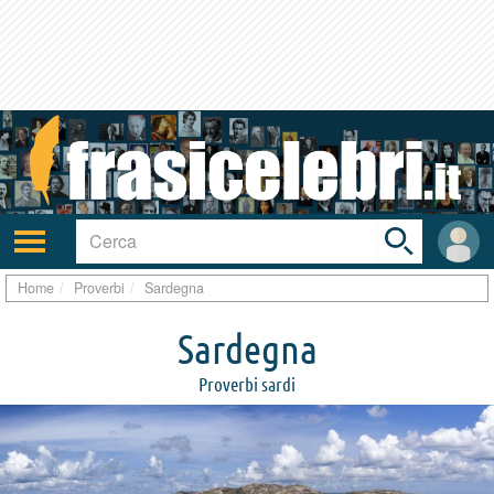
Toggle
search
bar
Attiva/disattiva
User
navigazione
area
Home
Proverbi
Sardegna
Sardegna
Proverbi sardi