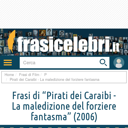
Toggle
search
bar
Attiva/disattiva
User
navigazione
area
Home
Frasi di Film
P
Pirati dei Caraibi - La maledizione del forziere fantasma
Frasi di “Pirati dei Caraibi -
La maledizione del forziere
fantasma”
(2006)