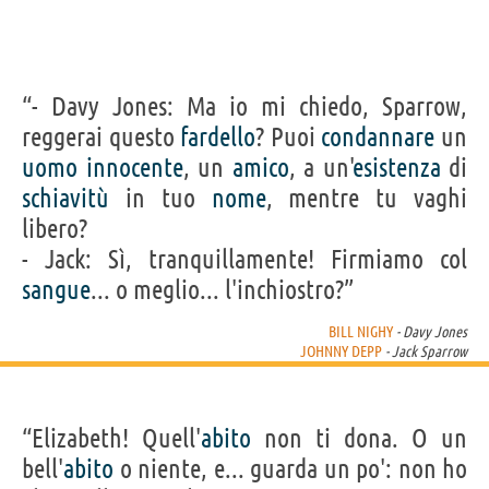
“- Davy Jones: Ma io mi chiedo, Sparrow,
reggerai questo
fardello
? Puoi
condannare
un
uomo
innocente
, un
amico
, a un'
esistenza
di
schiavitù
in tuo
nome
, mentre tu vaghi
libero?
- Jack: Sì, tranquillamente! Firmiamo col
sangue
... o meglio... l'inchiostro?”
BILL NIGHY
- Davy Jones
JOHNNY DEPP
- Jack Sparrow
“Elizabeth! Quell'
abito
non ti dona. O un
bell'
abito
o niente, e... guarda un po': non ho