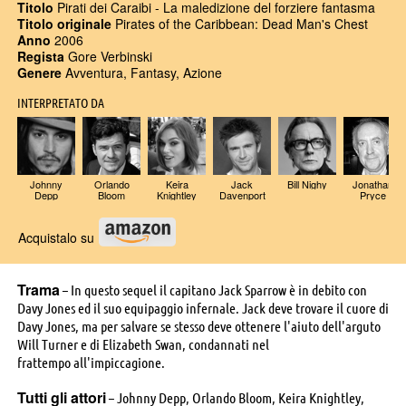
Titolo
Pirati dei Caraibi - La maledizione del forziere fantasma
Titolo originale
Pirates of the Caribbean: Dead Man's Chest
Anno
2006
Regista
Gore Verbinski
Genere
Avventura, Fantasy, Azione
INTERPRETATO DA
Johnny
Orlando
Keira
Jack
Bill Nighy
Jonathan
Depp
Bloom
Knightley
Davenport
Pryce
Acquistalo su
Trama
– In questo sequel il capitano Jack Sparrow è in debito con
Davy Jones ed il suo equipaggio infernale. Jack deve trovare il cuore di
Davy Jones, ma per salvare se stesso deve ottenere l'aiuto dell'arguto
Will Turner e di Elizabeth Swan, condannati nel
frattempo all'impiccagione.
Tutti gli attori
– Johnny Depp, Orlando Bloom, Keira Knightley,