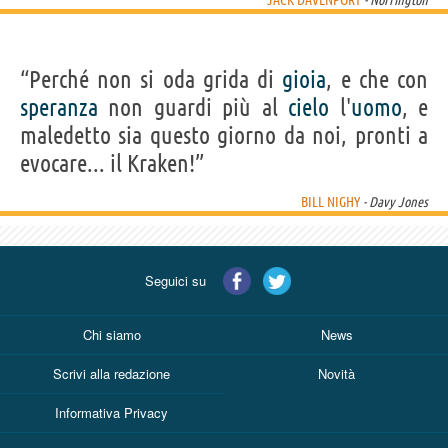
JACK DAVENPORT
- Norrington
“Perché non si oda grida di
gioia
, e che con
speranza
non guardi più al
cielo
l'
uomo
, e
maledetto sia questo giorno da noi, pronti a
evocare... il Kraken!”
BILL NIGHY
- Davy Jones
Seguici su
Chi siamo
News
Scrivi alla redazione
Novità
Informativa Privacy