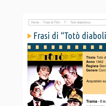
Home
Frasi di Film
T
Totò diabolicus
Frasi di “Totò diabol
Titolo
Totò d
Anno
1962
Regista
Ste
Genere
Com
Acquistalo s
Trama
– Il m