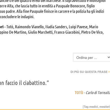
nche tre dei quattro eredi del marchese. Il sopravvissuto è monsignor
rre Alta, che lascia tutto in eredità a Pasquale Bonocore, figlio
 suo padre. Alla fine Pasquale finisce in carcere e la polizia ha gli indizi
 concludere le indagini.
ori
– Totò, Raimondo Vianello, Nadia Sanders, Luigi Pavese, Mario
eppino De Martino, Giulio Marchetti, Franco Giacobini, Pietro De Vico,
éatrice Altariba, , Fortunato Arena, Gianni Baghino, Luciano Bonanni,
i, Consalvo Dell'Arti, Paolo Ferrara, Veriano Ginesi, Antonio La Raina,
›
DI PIÙ SU QUESTA FRASE
n faccio il ciabattino.”
TOTÒ
- Carlo di Torrealt
[Tag:
medici
,
mestieri