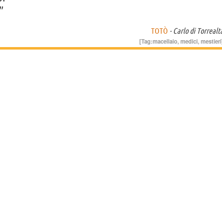
”
TOTÒ
- Carlo di Torrealt
[Tag:
macellaio
,
medici
,
mestieri