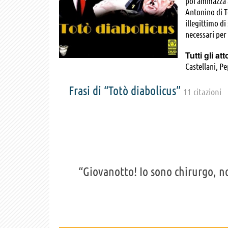
poi ammazza a
Antonino di To
illegittimo di
necessari per
Tutti gli att
Castellani, P
Mimmo Poli, B
Frasi di “Totò diabolicus”
Angelo Casade
11 citazioni
Steno
“Giovanotto! Io sono chirurgo, no