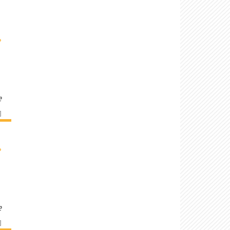
›
e
]
›
e
]