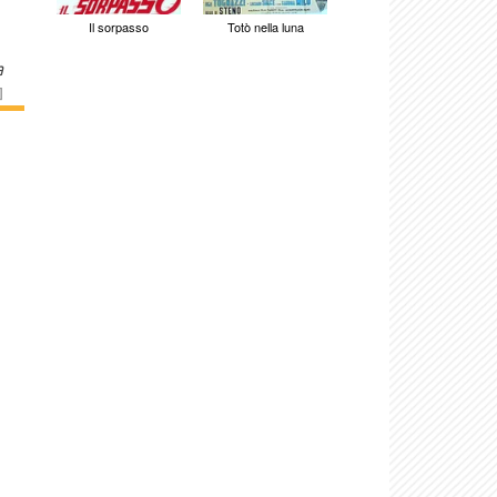
Il sorpasso
Totò nella luna
a
]