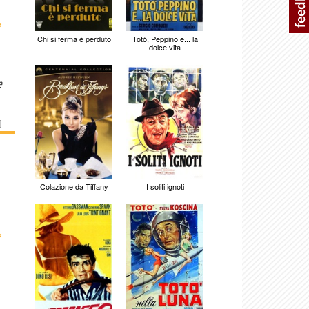
›
Chi si ferma è perduto
Totò, Peppino e... la
dolce vita
e
]
Colazione da Tiffany
I soliti ignoti
›