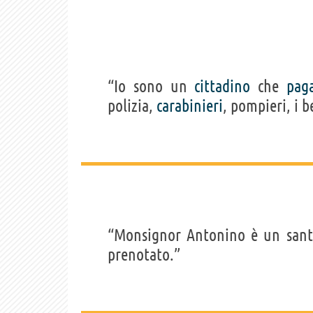
“Io sono un
cittadino
che
pag
polizia,
carabinieri
, pompieri, i b
“Monsignor Antonino è un sant
prenotato.”