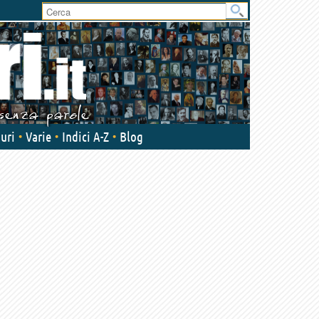
User
area
uri
Varie
Indici A-Z
Blog