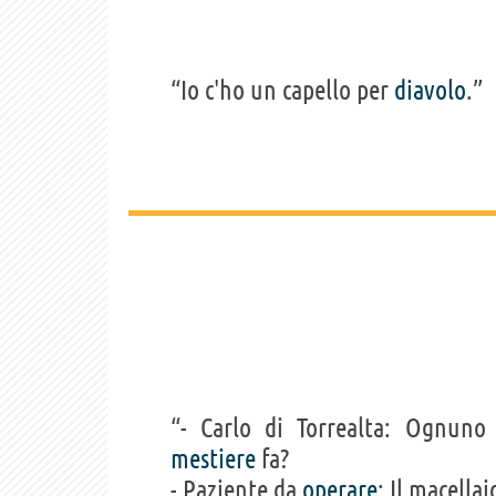
“Io c'ho un capello per
diavolo
.”
“- Carlo di Torrealta: Ognun
mestiere
fa?
- Paziente da
operare
: Il macellai