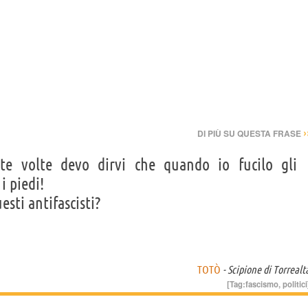
›
DI PIÙ SU QUESTA FRASE
nte volte devo dirvi che quando io fucilo gli
i piedi!
sti antifascisti?
TOTÒ
- Scipione di Torrealt
[Tag:
fascismo
,
politici