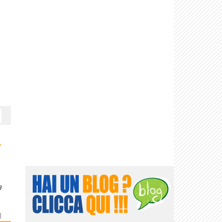
›
a
]