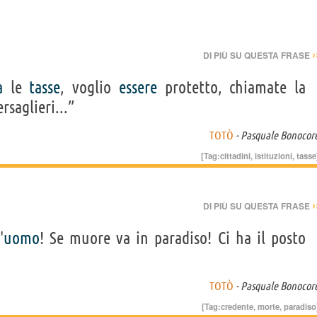
›
DI PIÙ SU QUESTA FRASE
a
le
tasse
, voglio
essere
protetto, chiamate la
ersaglieri...”
TOTÒ
- Pasquale Bonocor
[Tag:
cittadini
,
istituzioni
,
tasse
›
DI PIÙ SU QUESTA FRASE
'
uomo
! Se muore va in paradiso! Ci ha il posto
TOTÒ
- Pasquale Bonocor
[Tag:
credente
,
morte
,
paradiso