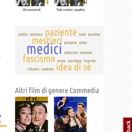
Gli onorevoli
Totò contro i quattro
paziente
politici
pazienza
tasse
paradiso
mestieri
medici
piangere
uomo
istituzioni
intestino
fascismo
›
morte
macellaio
funerale
idea di sè
cittadini
credente
Altri film di genere Commedia
a
]