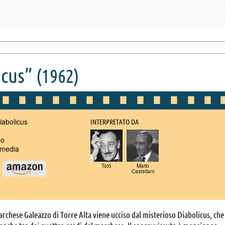
icus”
(1962)
iabolicus
INTERPRETATO DA
no
media
Totò
Mario
u
Castellani
archese Galeazzo di Torre Alta viene ucciso dal misterioso Diabolicus, che