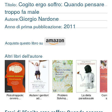
Cogito ergo soffro: Quando pensare
Titolo:
troppo fa male
Giorgio Nardone
Autore:
2011
Anno di prima pubblicazione:
Acquista questo libro su
Altri libri dell'autore
Psicotrappole:
Aiutare i genitori
Problem
La dieta
Correggi
ovvero...
ad...
Solving...
paradossale
sbagl