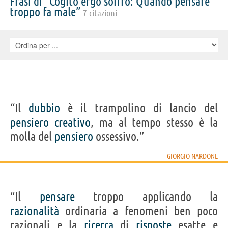
Frasi di “Cogito ergo soffro: Quando pensare
troppo fa male”
7 citazioni
“Il
dubbio
è il trampolino di lancio del
pensiero
creativo
, ma al tempo stesso è la
molla del
pensiero
ossessivo.”
GIORGIO NARDONE
“Il
pensare
troppo applicando la
razionalità
ordinaria a fenomeni ben poco
razionali e la
ricerca
di
risposte
esatte e