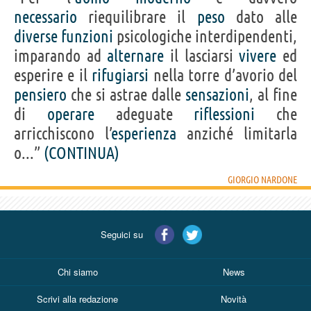
necessario
riequilibrare il
peso
dato alle
diverse
funzioni
psicologiche interdipendenti,
imparando ad
alternare
il lasciarsi
vivere
ed
esperire e il
rifugiarsi
nella torre d’avorio del
pensiero
che si astrae dalle
sensazioni
, al fine
di
operare
adeguate
riflessioni
che
arricchiscono l’
esperienza
anziché limitarla
o...”
(CONTINUA)
GIORGIO NARDONE
Seguici su
Chi siamo
News
Scrivi alla redazione
Novità