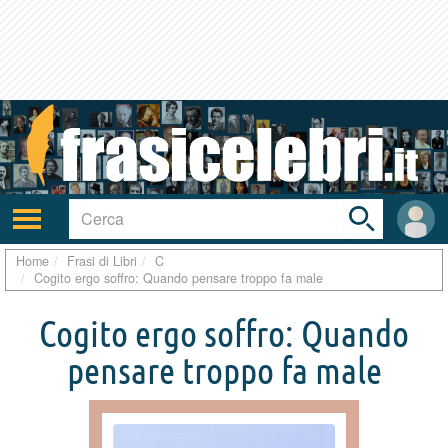
Toggle
search
bar
Attiva/disattiva
User
navigazione
area
Home
Frasi di Libri
C
Cogito ergo soffro: Quando pensare troppo fa male
Cogito ergo soffro: Quando
pensare troppo fa male