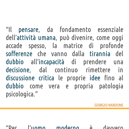
“Il
pensare
, da fondamento essenziale
dell’
attività
umana
, può divenire, come oggi
accade spesso, la matrice di profonde
sofferenze
che vanno dalla
tirannia
del
dubbio
all’
incapacità
di prendere una
decisione
, dal continuo rimettere in
discussione
critica
le proprie
idee
fino al
dubbio
come vera e propria patologia
psicologica.”
GIORGIO NARDONE
“Per l’
uomo
moderno
è davvero