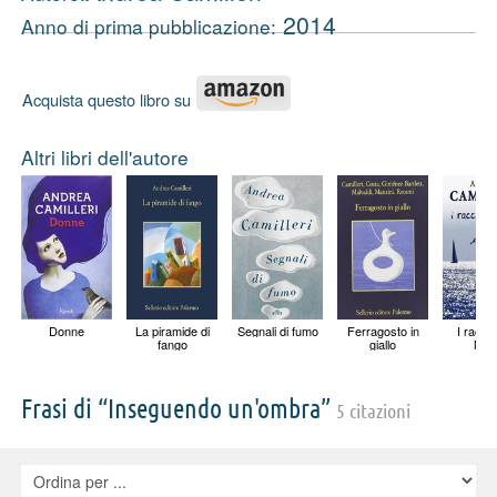
2014
Anno di prima pubblicazione:
Acquista questo libro su
Altri libri dell'autore
Donne
La piramide di
Segnali di fumo
Ferragosto in
I raccon
fango
giallo
Nen
Frasi di “Inseguendo un'ombra”
5 citazioni