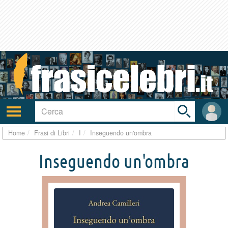
Toggle
search
bar
Attiva/disattiva
User
navigazione
area
Home
Frasi di Libri
I
Inseguendo un'ombra
Inseguendo un'ombra