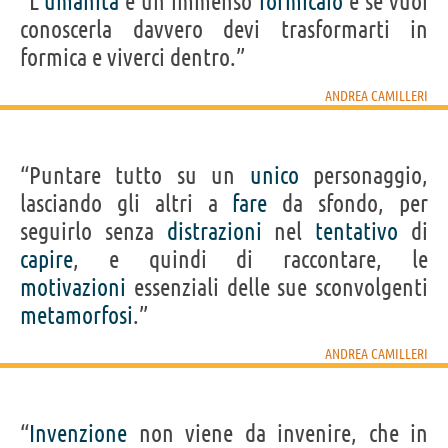
“L’
umanità
è un immenso
formicaio
e se vuoi
conoscerla davvero devi trasformarti in
formica e viverci dentro.”
ANDREA CAMILLERI
“Puntare tutto su un
unico
personaggio,
lasciando gli altri a
fare
da sfondo, per
seguirlo senza
distrazioni
nel
tentativo
di
capire
, e quindi di raccontare, le
motivazioni
essenziali delle sue sconvolgenti
metamorfosi
.”
ANDREA CAMILLERI
“
Invenzione
non viene da invenire, che in