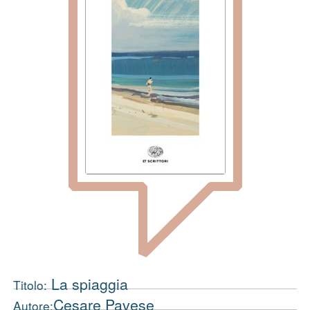
La spiaggia
Titolo:
Cesare Pavese
Autore: