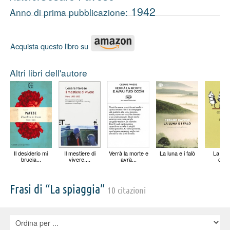
1942
Anno di prima pubblicazione:
Acquista questo libro su
Altri libri dell'autore
Il desiderio mi
Il mestiere di
Verrà la morte e
La luna e i falò
La cas
brucia...
vivere....
avrà...
colli
Frasi di “La spiaggia”
10 citazioni