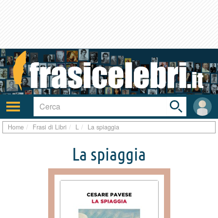
Toggle
search
bar
Attiva/disattiva
User
navigazione
area
Home
Frasi di Libri
L
La spiaggia
La spiaggia