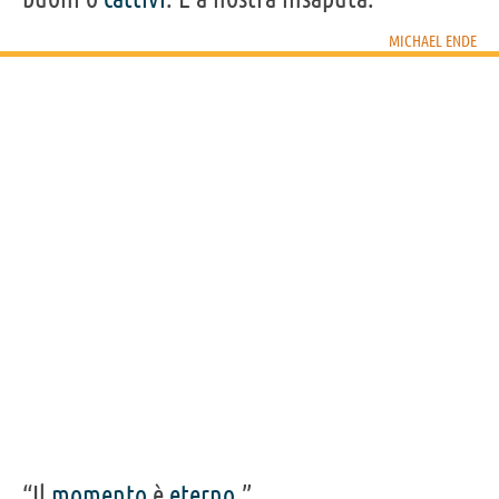
MICHAEL ENDE
“Il
momento
è
eterno
.”