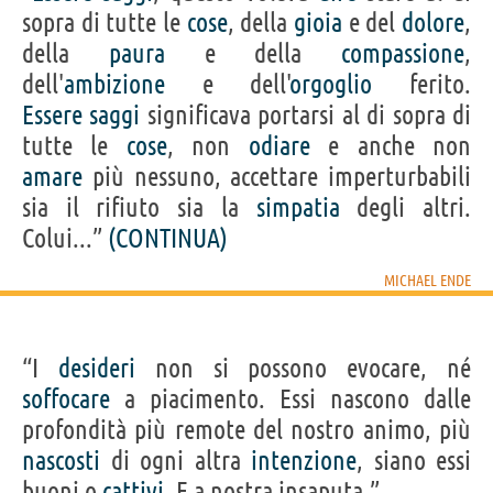
sopra di tutte le
cose
, della
gioia
e del
dolore
,
della
paura
e della
compassione
,
dell'
ambizione
e dell'
orgoglio
ferito.
Essere
saggi
significava portarsi al di sopra di
tutte le
cose
, non
odiare
e anche non
amare
più nessuno, accettare imperturbabili
sia il rifiuto sia la
simpatia
degli altri.
Colui...”
(CONTINUA)
MICHAEL ENDE
“I
desideri
non si possono evocare, né
soffocare
a piacimento. Essi nascono dalle
profondità più remote del nostro animo, più
nascosti
di ogni altra
intenzione
, siano essi
buoni o
cattivi
. E a nostra insaputa.”