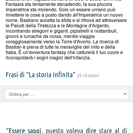
Fantasia sta lentamente decadendo, la sua piccola
Imperatrice sta morendo. Solo un essere umano può
rimettere le cose a posto dando all'Imperatrice un nuovo
nome. Bastiano accetta la sfida e si ritrova ad attraversare
le Paludi della Tristezza e le Montagne d'Argento,
incontrando stregoni e giganti, pipistrelli e nottambuli,
gnomi e lumache da corsa, mentre viaggia
coraggiosamente verso la Torre d'Avorio. La ricerca di
Bastian è piena di tutte le meraviglie del mito e della
fiaba. È un'avventura fantasy che catturerà il tuo cuore e
riconquisterà i sogni magici dell'infanzia.
Frasi di “La storia infinita”
20 citazioni
“
Essere
saggi
, questo voleva
dire
stare al di