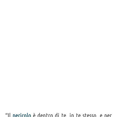
“Il
pericolo
è dentro di te, in te stesso, e per