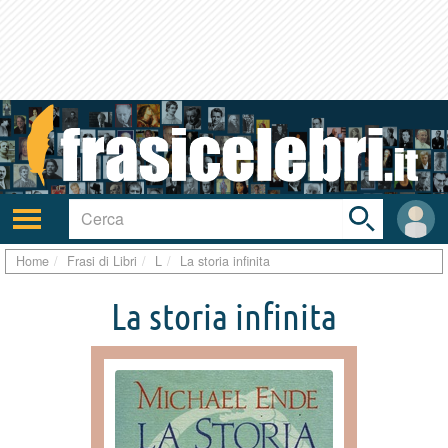
Toggle
search
bar
Attiva/disattiva
User
navigazione
area
Home
Frasi di Libri
L
La storia infinita
La storia infinita