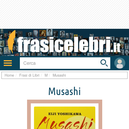
Toggle
search
bar
Attiva/disattiva
User
navigazione
area
Home
Frasi di Libri
M
Musashi
Musashi