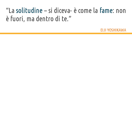
“La
solitudine
– si diceva- è come la
fame
: non
è fuori, ma dentro di te.”
EIJI YOSHIKAWA