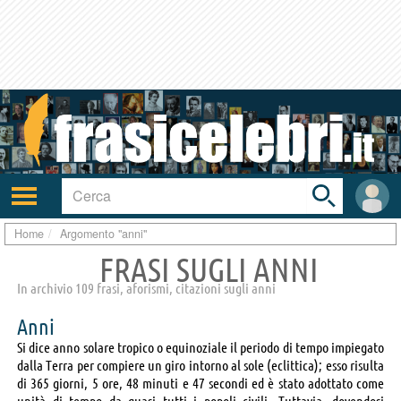
Toggle
search
bar
Attiva/disattiva
User
navigazione
area
Home
Argomento "anni"
FRASI SUGLI ANNI
In archivio 109 frasi, aforismi, citazioni sugli anni
Anni
Si dice anno solare tropico o equinoziale il periodo di tempo impiegato
dalla Terra per compiere un giro intorno al sole (eclittica); esso risulta
di 365 giorni, 5 ore, 48 minuti e 47 secondi ed è stato adottato come
unità di tempo da quasi tutti i popoli civili. Tuttavia, dovendosi