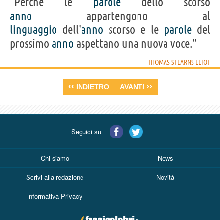
“Perché le
parole
dello scorso
anno
appartengono al
linguaggio
dell'
anno
scorso e le
parole
del
prossimo
anno
aspettano una nuova voce.”
THOMAS STEARNS ELIOT
‹‹
››
INDIETRO
AVANTI
Seguici su
Chi siamo
News
Scrivi alla redazione
Novità
Informativa Privacy