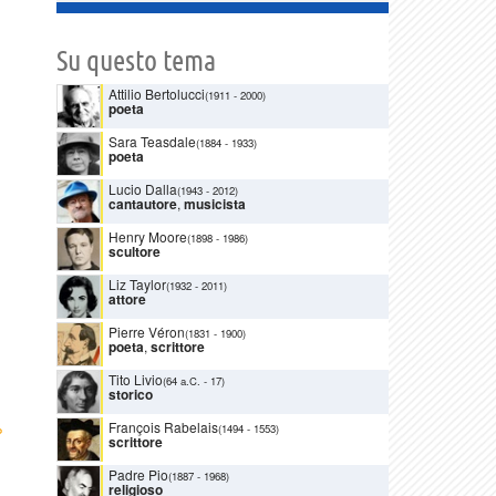
Su questo tema
Attilio Bertolucci
(1911
-
2000)
poeta
Sara Teasdale
(1884
-
1933)
poeta
Lucio Dalla
(1943
-
2012)
cantautore
,
musicista
Henry Moore
(1898
-
1986)
scultore
Liz Taylor
(1932
-
2011)
attore
Pierre Véron
(1831
-
1900)
poeta
,
scrittore
Tito Livio
(64 a.C.
-
17)
storico
›
François Rabelais
(1494
-
1553)
scrittore
Padre Pio
(1887
-
1968)
religioso