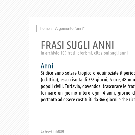
Home
Argomento "anni"
FRASI SUGLI ANNI
In archivio 109 frasi, aforismi, citazioni sugli anni
Anni
Si dice anno solare tropico o equinoziale il peri
(eclittica); esso risulta di 365 giorni, 5 ore, 48 m
popoli civili. Tuttavia, dovendosi trascurare le fra
formare un giorno intero ogni 4 anni, giorno ch
pertanto ad essere costituiti da 366 giorni e che ri
La trovi in
MESI