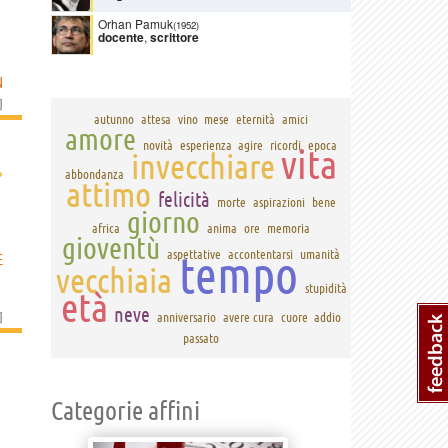
Orhan Pamuk
(1952)
docente
,
scrittore
N
]
autunno
attesa
vino
mese
eternità
amici
amore
novità
esperienza
agire
ricordi
epoca
vita
invecchiare
›
abbondanza
attimo
felicità
morte
aspirazioni
bene
giorno
africa
anima
ore
memoria
gioventù
tempo
aspettative
accontentarsi
umanità
E
vecchiaia
stupidità
età
neve
]
anniversario
avere cura
cuore
addio
passato
Categorie affini