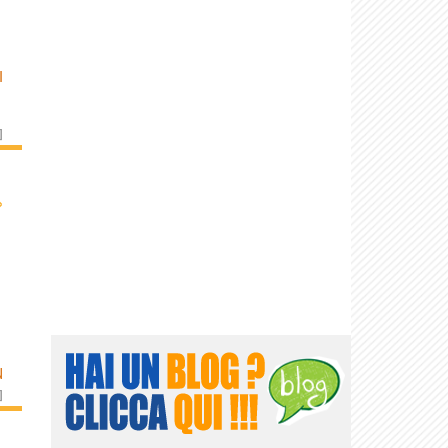
I
]
›
N
]