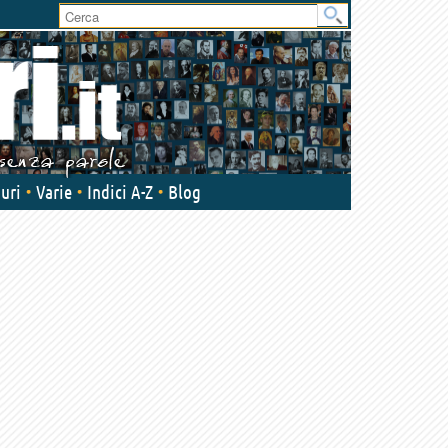
User
area
uri
Varie
Indici A-Z
Blog