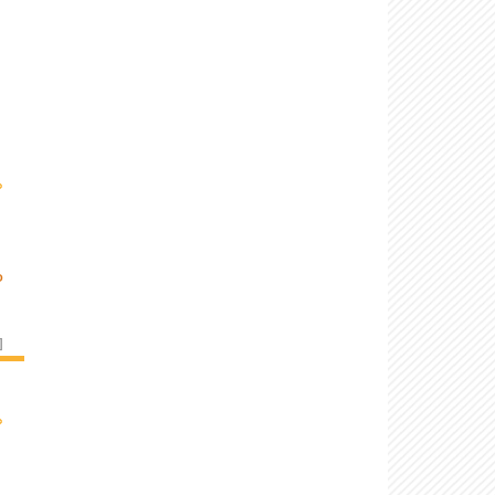
›
P
]
›