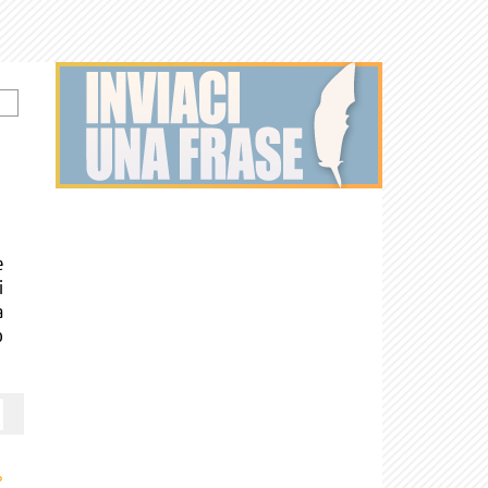
e
i
a
o
›