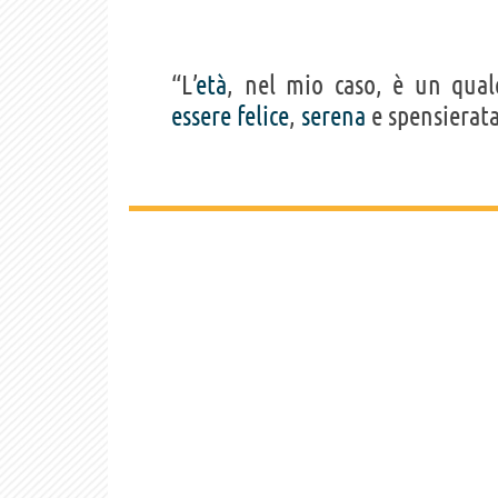
“L’
età
, nel mio caso, è un qual
essere
felice
,
serena
e spensierata