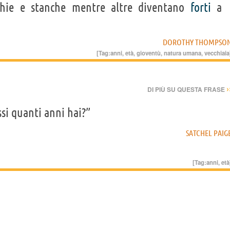
hie e stanche mentre altre diventano
forti
a
DOROTHY THOMPSO
[Tag:
anni
,
età
,
gioventù
,
natura umana
,
vecchiaia
›
DI PIÙ SU QUESTA FRASE
si quanti anni hai?”
SATCHEL PAIG
[Tag:
anni
,
età