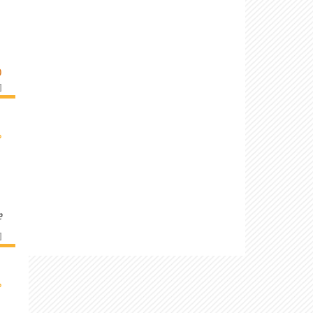
O
]
›
e
]
›