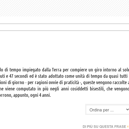
odo di tempo impiegato dalla Terra per compiere un giro intorno al sol
inuti e 47 secondi ed è stato adottato come unità di tempo da quasi tutti 
zioni di giorno - per ragioni ovvie di praticità -, queste vengono raccolte 
e viene computato in più negli anni cosiddetti bisestili, che vengon
corrono, appunto, ogni 4 anni.
›
DI PIÙ SU QUESTA FRASE