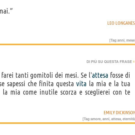
mai.”
LEO LONGANES
[Tag:
anni
,
mese
›
DI PIÙ SU QUESTA FRASE
farei tanti gomitoli dei mesi. Se l'
attesa
fosse di
se sapessi che finita questa
vita
la mia e la tua
 la mia come inutile scorza e sceglierei con te
EMILY DICKINSO
[Tag:
amore
,
anni
,
attesa
,
eternità