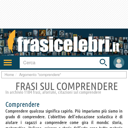
Toggle
search
bar
Attiva/disattiva
User
navigazione
area
Home
Argomento "comprendere"
FRASI SUL COMPRENDERE
In archivio 1184 frasi, aforismi, citazioni sul comprendere
Comprendere
Comprendere qualcosa significa capirlo. Più impariamo più siamo in
grado di comprendere. L'obiettivo dell'educazione scolastica è di
aiutare i ragazzi a comprendere come gira il mondo: storia,
matematica, italiano, scienze e storia dell'arte sono tutte materie