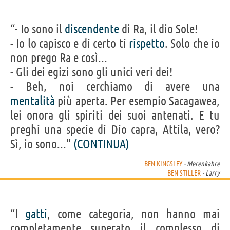
“- Io sono il
discendente
di Ra, il dio Sole!
- Io lo capisco e di certo ti
rispetto
. Solo che io
non prego Ra e così...
- Gli dei egizi sono gli unici veri dei!
- Beh, noi cerchiamo di avere una
mentalità
più aperta. Per esempio Sacagawea,
lei onora gli spiriti dei suoi antenati. E tu
preghi una specie di Dio capra, Attila, vero?
Sì, io sono...”
(CONTINUA)
BEN KINGSLEY
- Merenkahre
BEN STILLER
- Larry
“I
gatti
, come categoria, non hanno mai
completamente superato il complesso di