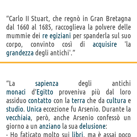
“Carlo II Stuart, che regnò in Gran Bretagna
dal 1660 al 1685, raccoglieva la polvere delle
mummie dei
re
egiziani
per spanderla sul suo
corpo, convinto così di
acquisire
'la
grandezza
degli antichi'.”
“La
sapienza
degli antichi
monaci
d’
Egitto
proveniva più dal loro
assiduo
contatto
con la
terra
che da
cultura
e
studio
.
Unica
eccezione fu Arsenio. Durante la
vecchiaia
, però, anche Arsenio confessò un
giorno a un
anziano
la sua
delusione
:
- Ho faticato molto sui
libri
, ma è assai poco