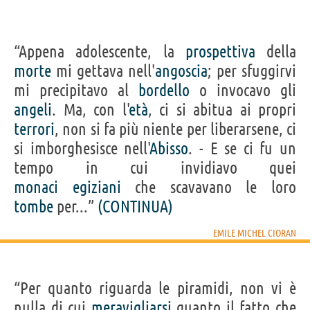
“Appena adolescente, la
prospettiva
della
morte
mi gettava nell'
angoscia
; per sfuggirvi
mi precipitavo al
bordello
o invocavo gli
angeli
. Ma, con l'
età
, ci si abitua ai propri
terrori
, non si fa più niente per liberarsene, ci
si imborghesisce nell'
Abisso
. - E se ci fu un
tempo in cui invidiavo quei
monaci
egiziani
che scavavano le loro
tombe
per...”
(CONTINUA)
EMILE MICHEL CIORAN
“Per quanto riguarda le piramidi, non vi è
nulla di cui
meravigliarsi
quanto il fatto che