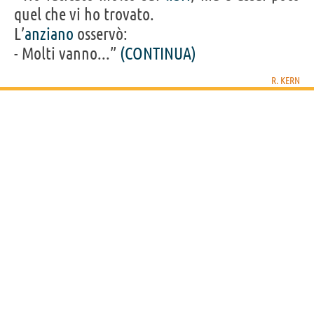
quel che vi ho trovato.
L’
anziano
osservò:
- Molti vanno...”
(CONTINUA)
R. KERN