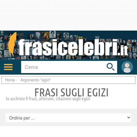
Toggle
search
bar
Attiva/disattiva
User
navigazione
area
Home
Argomento "egizi"
FRASI SUGLI EGIZI
In archivio 9 frasi, aforismi, citazioni sugli egizi