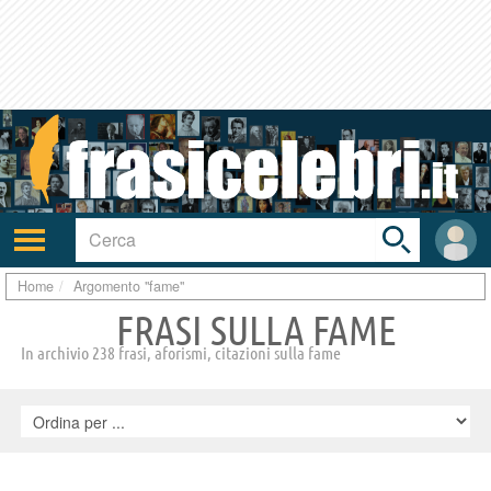
Toggle
search
bar
Attiva/disattiva
User
navigazione
area
Home
Argomento "fame"
FRASI SULLA FAME
In archivio 238 frasi, aforismi, citazioni sulla fame