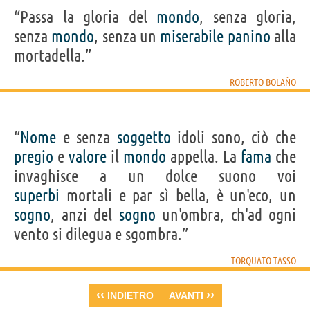
“Passa la gloria del
mondo
, senza gloria,
senza
mondo
, senza un
miserabile
panino
alla
mortadella.”
ROBERTO BOLAÑO
“
Nome
e senza
soggetto
idoli sono, ciò che
pregio
e
valore
il
mondo
appella. La
fama
che
invaghisce a un dolce suono voi
superbi
mortali e par sì bella, è un'eco, un
sogno
, anzi del
sogno
un'ombra, ch'ad ogni
vento si dilegua e sgombra.”
TORQUATO TASSO
‹‹
››
INDIETRO
AVANTI