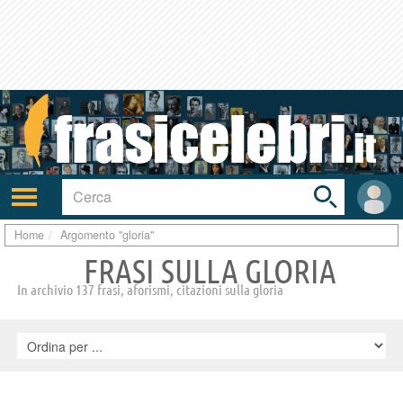
Toggle
search
bar
Attiva/disattiva
User
navigazione
area
Home
Argomento "gloria"
FRASI SULLA GLORIA
In archivio 137 frasi, aforismi, citazioni sulla gloria