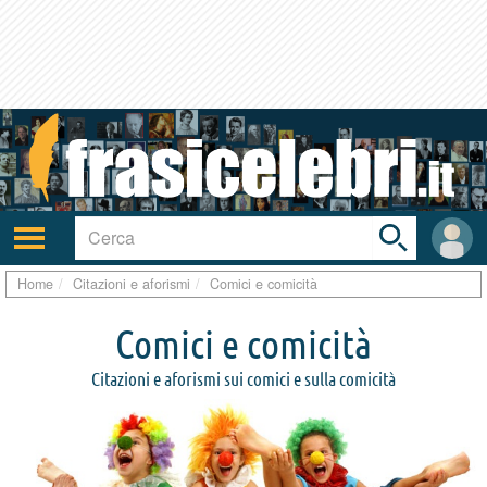
Toggle
search
bar
Attiva/disattiva
User
navigazione
area
Home
Citazioni e aforismi
Comici e comicità
Comici e comicità
Citazioni e aforismi sui comici e sulla comicità