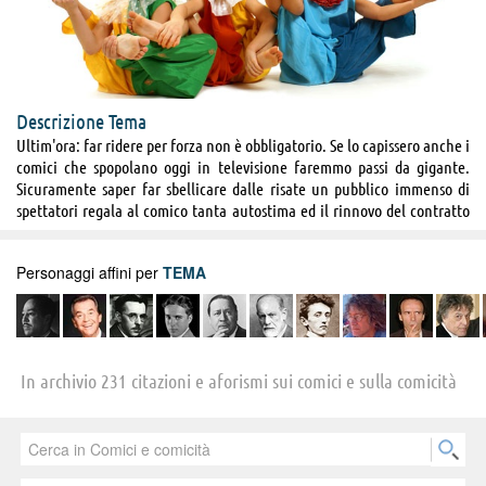
Descrizione Tema
Ultim'ora: far ridere per forza non è obbligatorio. Se lo capissero anche i
comici che spopolano oggi in televisione faremmo passi da gigante.
Sicuramente saper far sbellicare dalle risate un pubblico immenso di
spettatori regala al comico tanta autostima ed il rinnovo del contratto
da umorista, ma cabarettisti si nasce, è un dono, un talento. La
comicità non si improvvisa e non aumenta certo se si sceglie il grande
Personaggi affini per
TEMA
schermo come veicolo per le proprie battute, anzi diventa dozzinale e
scontata. Quando gli applausi diventano forzati e le risate isteriche, il
comico ha chiuso la sua carriera e l’Umorismo riapre i battenti per
selezionare tra le folte schiere di aspiranti intrattenitori quelli che
sembrerebbero avere il potenziale per diventare qualcuno nel mondo
In archivio 231 citazioni e aforismi sui comici e sulla comicità
dello spettacolo. Uno su cento ce la fa, gli altri novantanove vengono
reclutati dai format televisivi e sbattuti in prima serata per allietare le
famiglie italiane con le loro scenette improbabili, i loro monologhi
senza capo né coda e le loro freddure autoreferenziali. Questa comica
situazione non fa per niente ridere.