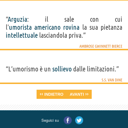
“
Arguzia
: il sale con cui
l'
umorista
americano
rovina
la sua pietanza
intellettuale
lasciandola priva.”
AMBROSE GWINNETT BIERCE
“L’umorismo è un
sollievo
dalle limitazioni.”
S.S. VAN DINE
‹‹
››
INDIETRO
AVANTI
Seguici su