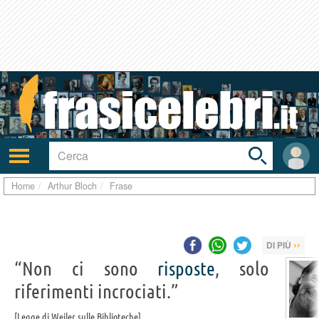
Toggle
search
bar
Attiva/disattiva
User
navigazione
area
Home
Arthur Bloch
Frase
››
DI PIÙ
“Non ci sono
risposte
, solo
riferimenti incrociati.”
Legge di Weiler sulle Biblioteche