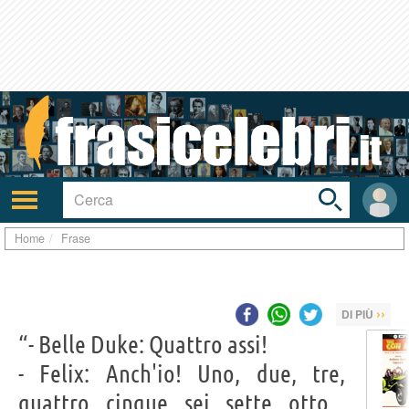
Toggle
search
bar
Attiva/disattiva
User
navigazione
area
Home
Frase
››
DI PIÙ
“- Belle Duke: Quattro assi!
- Felix: Anch'io! Uno, due, tre,
quattro, cinque, sei, sette, otto...