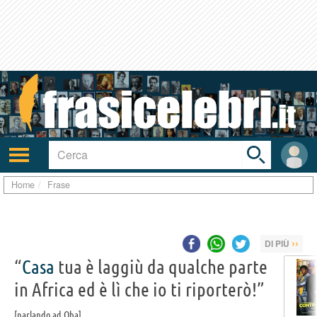
Toggle
search
bar
Attiva/disattiva
User
navigazione
area
Home
Frase
››
DI PIÙ
“
Casa
tua è laggiù da qualche parte
in Africa ed è lì che io ti riporterò!”
parlando ad Oba