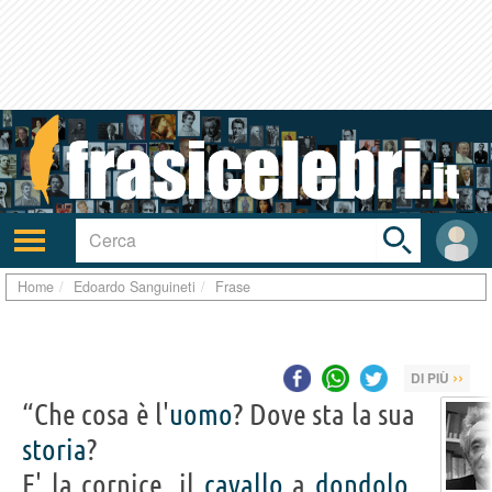
Toggle
search
bar
Attiva/disattiva
User
navigazione
area
Home
Edoardo Sanguineti
Frase
››
DI PIÙ
“Che cosa è l'
uomo
? Dove sta la sua
storia
?
E' la cornice, il
cavallo
a
dondolo
,