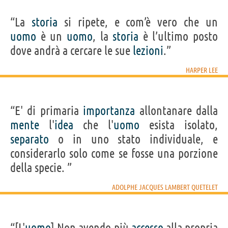
“La
storia
si ripete, e com’è vero che un
uomo
è un
uomo
, la
storia
è l’ultimo posto
dove andrà a cercare le sue
lezioni
.”
HARPER LEE
“E' di primaria
importanza
allontanare dalla
mente
l'
idea
che l'
uomo
esista isolato,
separato
o in uno stato individuale, e
considerarlo solo come se fosse una porzione
della specie. ”
ADOLPHE JACQUES LAMBERT QUETELET
“[L'
uomo
] Non avendo più
accesso
alla propria