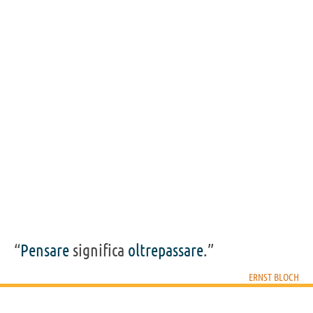
Condividi
Tweet
Personaggi affini per
PROFESSIONE
CONTENUTI
“
Pensare
significa
oltrepassare
.”
ERNST BLOCH