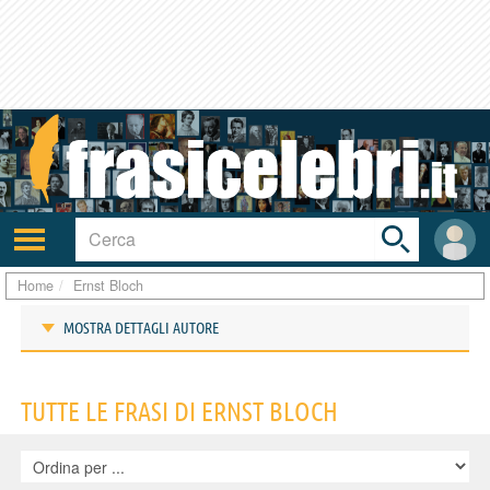
Toggle
search
bar
Attiva/disattiva
User
navigazione
area
Home
Ernst Bloch
MOSTRA DETTAGLI AUTORE
Frasi di Ernst Bloch
TUTTE LE FRASI DI ERNST BLOCH