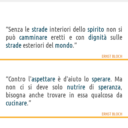
IDENTIKIT E DATI ANAGRAFICI
“Senza le
strade
interiori dello
spirito
non si
Nome
Ernst
può
camminare
eretti e con
dignità
sulle
Cognome
Bloch
Nato
8 luglio 1885 a Ludwigshafen
strade
esteriori del
mondo
.”
Morto
4 agosto 1977 a Tübingen
Sesso
maschile
Nazionalità
tedesca
ERNST BLOCH
Professione
filosofo
Segno zodiacale
Cancro
“Contro l'
Frasi, citazioni e aforismi di Ernst Bloch
aspettare
è d'aiuto lo
sperare
. Ma
8
non ci si deve solo
nutrire
di
speranza
,
IN ITALIANO
bisogna anche trovare in essa qualcosa da
cucinare
.”
“Senza le strade interiori dello spirito non si può
camminare eretti e con dignità sulle strade
ERNST BLOCH
esteriori del mondo.”
ERNST BLOCH