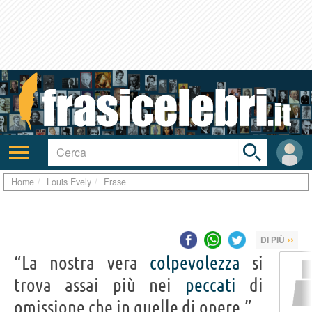
Toggle
search
bar
Attiva/disattiva
User
navigazione
area
Home
Louis Evely
Frase
››
DI PIÙ
“La nostra vera
colpevolezza
si
trova assai più nei
peccati
di
omissione che in quelle di opere.”