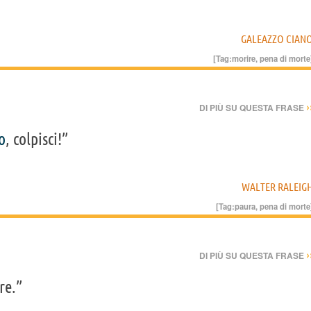
GALEAZZO CIAN
[Tag:
morire
,
pena di morte
›
DI PIÙ SU QUESTA FRASE
o
, colpisci!”
WALTER RALEIG
[Tag:
paura
,
pena di morte
›
DI PIÙ SU QUESTA FRASE
re.”