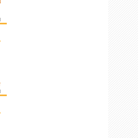
N
]
›
T
]
›