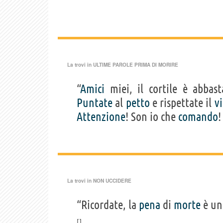
La trovi in
ULTIME PAROLE PRIMA DI MORIRE
“
Amici
miei, il cortile è abbast
Puntate
al
petto
e rispettate il
v
Attenzione
! Son io che
comando
!
La trovi in
NON UCCIDERE
“Ricordate, la
pena
di
morte
è u