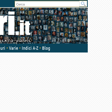
User
area
uri
Varie
Indici A-Z
Blog