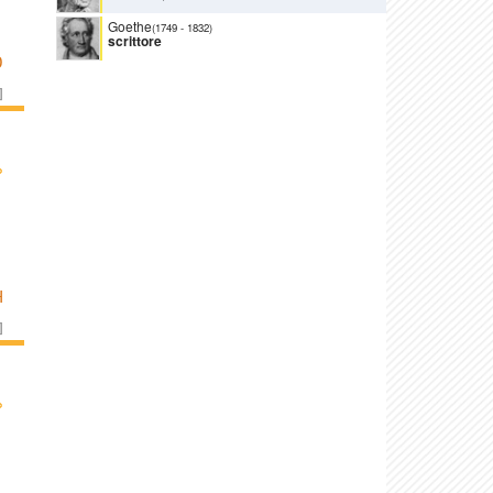
Goethe
(1749
-
1832)
scrittore
O
]
›
H
]
›