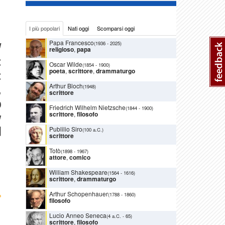
I più popolari
Nati oggi
Scomparsi oggi
Papa Francesco
(1936
-
2025)
V
religioso
,
papa
:
Oscar Wilde
(1854
-
1900)
poeta
,
scrittore
,
drammaturgo
:
Arthur Bloch
(1948)
,
scrittore
o
Friedrich Wilhelm Nietzsche
(1844
-
1900)
scrittore
,
filosofo
y
Publilio Siro
d
(100 a.C.)
scrittore
Totò
(1898
-
1967)
attore
,
comico
William Shakespeare
(1564
-
1616)
scrittore
,
drammaturgo
Arthur Schopenhauer
›
(1788
-
1860)
filosofo
Lucio Anneo Seneca
(4 a.C.
-
65)
scrittore
,
filosofo