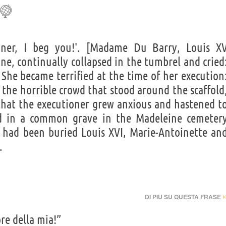
ner, I beg you!'. [Madame Du Barry, Louis X
ine, continually collapsed in the tumbrel and cried
 She became terrified at the time of her execution
the horrible crowd that stood around the scaffold
that the executioner grew anxious and hastened t
ed in a common grave in the Madeleine cemeter
 had been buried Louis XVI, Marie-Antoinette an
.
›
DI PIÙ SU QUESTA FRASE
re della mia!”