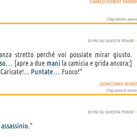
CHARLES ROBERT DARWI
[Tag:
morire
,
paura
›
DI PIÙ SU QUESTA FRASE
anza stretto perché voi possiate mirar giusto.
iso
… [apre a due
mani
la camicia e grida ancora:]
 Caricate!...
Puntate
… Fuoco!”
GIOACCHINO MURA
[Tag:
pena di morte
›
DI PIÙ SU QUESTA FRASE
n
assassinio
.”