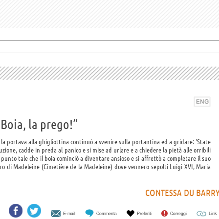
 Boia, la prego!”
a portava alla ghigliottina continuò a svenire sulla portantina ed a gridare: 'State
ione, cadde in preda al panico e si mise ad urlare e a chiedere la pietà alle orribili
l punto tale che il boia cominciò a diventare ansioso e si affrettò a completare il suo
ro di Madeleine (Cimetière de la Madeleine) dove vennero sepolti Luigi XVI, Maria
CONTESSA DU BARR
E-mail
Commenta
Preferiti
Correggi
Link