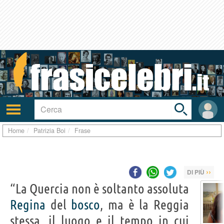
Toggle
search
bar
Attiva/disattiva
User
navigazione
area
Home
Patrizia Boi
Frase
››
DI PIÙ
“La Quercia non è soltanto assoluta
Regina
del
bosco
, ma è la Reggia
stessa, il luogo e il tempo in cui