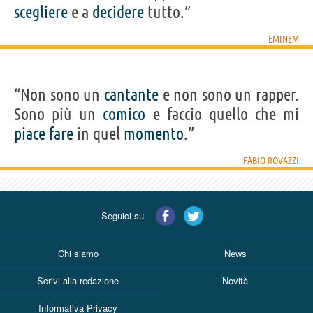
scegliere
e a
decidere
tutto.”
EMINEM
“Non sono un
cantante
e non sono un rapper.
Sono più un
comico
e faccio quello che mi
piace
fare
in quel
momento
.”
FABIO ROVAZZI
Seguici su
Chi siamo
News
Scrivi alla redazione
Novità
Informativa Privacy