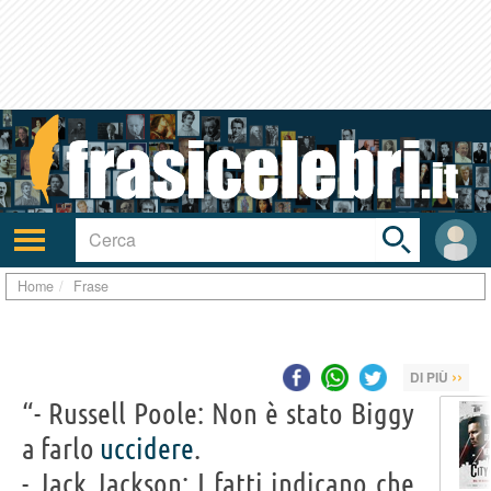
Toggle
search
bar
Attiva/disattiva
User
navigazione
area
Home
Frase
››
DI PIÙ
“- Russell Poole: Non è stato Biggy
a farlo
uccidere
.
- Jack Jackson: I fatti indicano che