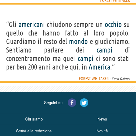
FOREST WHITAKER
“Gli
americani
chiudono sempre un
occhio
su
quello che hanno fatto al loro popolo.
Guardiamo il resto del
mondo
e giudichiamo.
Sentiamo parlare dei
campi
di
concentramento ma quei
campi
ci sono stati
per ben 200 anni anche qui, in
America
.”
FOREST WHITAKER
- Cecil Gaines
Seguici su
Chi siamo
News
Scrivi alla redazione
Novità