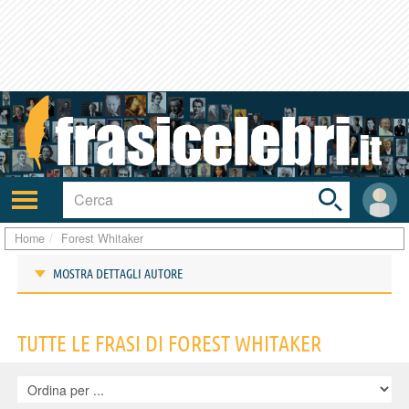
Toggle
search
bar
Attiva/disattiva
User
navigazione
area
Home
Forest Whitaker
MOSTRA DETTAGLI AUTORE
Frasi di Forest Whitaker
TUTTE LE FRASI DI FOREST WHITAKER