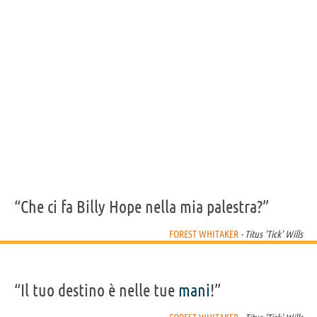
Acquista film di Forest Whitaker su
Frasi, citazioni e aforismi di Forest Whitaker
13
IN ITALIANO
Personaggi affini per
CAST
GENERI
“Che ci fa Billy Hope nella mia palestra?”
FOREST WHITAKER
- Titus 'Tick' Wills
“Il tuo destino è nelle tue
mani
!”