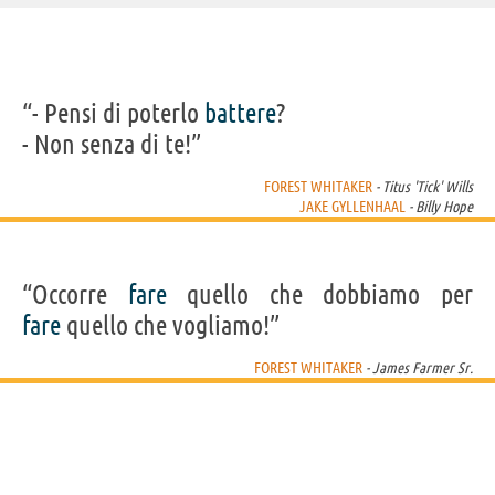
IDENTIKIT E DATI ANAGRAFICI
“- Pensi di poterlo
battere
?
Nome
Forest Steven
- Non senza di te!”
Cognome
Whitaker
Pseudonimo
Forest Whitaker
Nato
15 luglio 1961
FOREST WHITAKER
- Titus 'Tick' Wills
Sesso
maschile
JAKE GYLLENHAAL
- Billy Hope
Nazionalità
statunitense
Professione
attore
,
regista
,
produttore cinematografico
Segno zodiacale
Cancro
FILM DI FOREST WHITAKER
“Occorre
fare
quello che dobbiamo per
fare
quello che vogliamo!”
FOREST WHITAKER
- James Farmer Sr.
City of Lies -
Black Panther
Rogue One: A
Arrival
South
L'ora...
Star Wars...
L'ultim