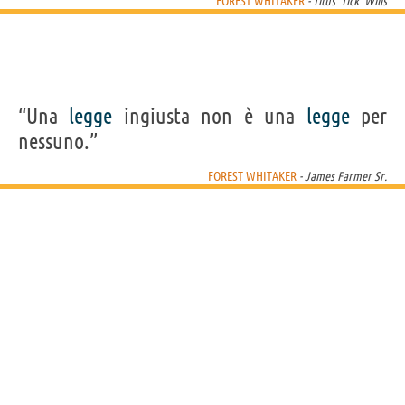
FOREST WHITAKER
- Titus 'Tick' Wills
“Una
legge
ingiusta non è una
legge
per
nessuno.”
FOREST WHITAKER
- James Farmer Sr.