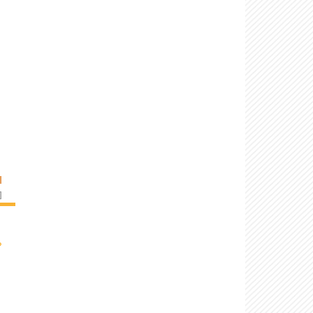
I
]
›