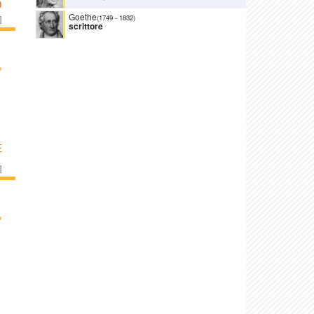
O
Goethe
(1749
-
1832)
]
scrittore
›
E
]
›