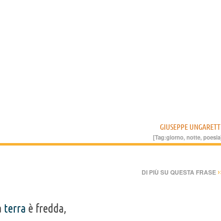
GIUSEPPE UNGARETT
[Tag:
giorno
,
notte
,
poesia
›
DI PIÙ SU QUESTA FRASE
a
terra
è fredda,