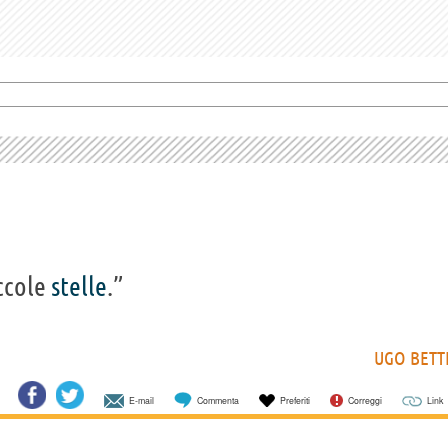
iccole
stelle
.”
UGO BETT
E-mail
Commenta
Preferiti
Correggi
Link