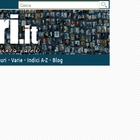
User
area
uri
Varie
Indici A-Z
Blog