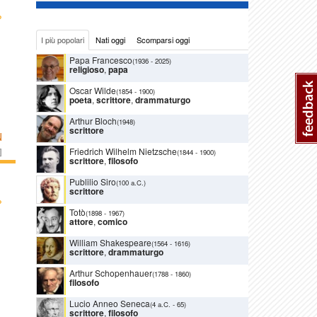
›
I più popolari
Nati oggi
Scomparsi oggi
Papa Francesco
(1936
-
2025)
religioso
,
papa
Oscar Wilde
(1854
-
1900)
poeta
,
scrittore
,
drammaturgo
Arthur Bloch
(1948)
scrittore
N
Friedrich Wilhelm Nietzsche
]
(1844
-
1900)
scrittore
,
filosofo
Publilio Siro
(100 a.C.)
scrittore
›
Totò
(1898
-
1967)
attore
,
comico
William Shakespeare
(1564
-
1616)
scrittore
,
drammaturgo
Arthur Schopenhauer
(1788
-
1860)
filosofo
Lucio Anneo Seneca
(4 a.C.
-
65)
scrittore
,
filosofo