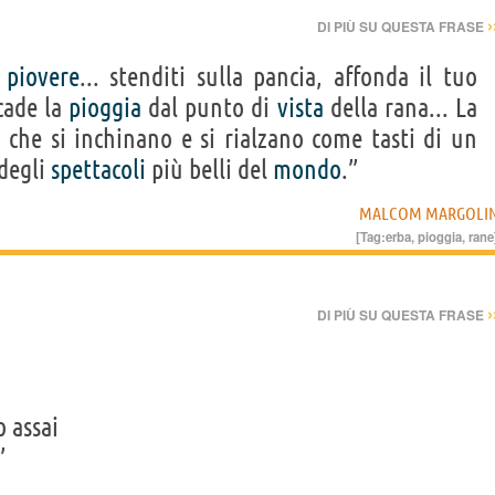
›
DI PIÙ SU QUESTA FRASE
a
piovere
... stenditi sulla pancia, affonda il tuo
cade la
pioggia
dal punto di
vista
della rana... La
a che si inchinano e si rialzano come tasti di un
 degli
spettacoli
più belli del
mondo
.”
MALCOM MARGOLI
[Tag:
erba
,
pioggia
,
rane
›
DI PIÙ SU QUESTA FRASE
o assai
”