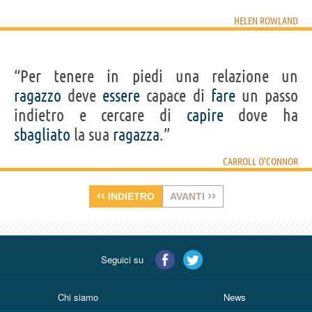
HELEN ROWLAND
“Per tenere in piedi una relazione un
ragazzo
deve
essere
capace di
fare
un passo
indietro e cercare di
capire
dove ha
sbagliato
la sua
ragazza
.”
CARROLL O'CONNOR
‹‹
››
INDIETRO
AVANTI
Seguici su
Chi siamo
News