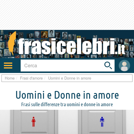
Toggle
search
bar
Attiva/disattiva
User
navigazione
area
Home
Frasi d'amore
Uomini e Donne in amore
Uomini e Donne in amore
Frasi sulle differenze tra uomini e donne in amore