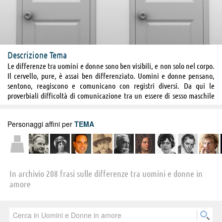
Descrizione Tema
Le differenze tra uomini e donne sono ben visibili, e non solo nel corpo.
Il cervello, pure, è assai ben differenziato. Uomini e donne pensano,
sentono, reagiscono e comunicano con registri diversi. Da qui le
proverbiali difficoltà di comunicazione tra un essere di sesso maschile
ed uno di sesso femminile. L'amore non fa eccezione a questa regola
d'oro, ed anzi assai spesso esaspera il conflitto gettando benzina sul
Personaggi affini per
TEMA
fuoco. Ecco allora un bel po' di frasi per aiutarci a capire chi sono quei
marziani dalla barba lunga, che chiamiamo uomini, e quelle Veneri
dagli occhi dolci, che chiamiamo donne. Queste citazioni, se lette con
attenzione, sono un sicuro strumento di seduzione!
In archivio 208 frasi sulle differenze tra uomini e donne in
amore