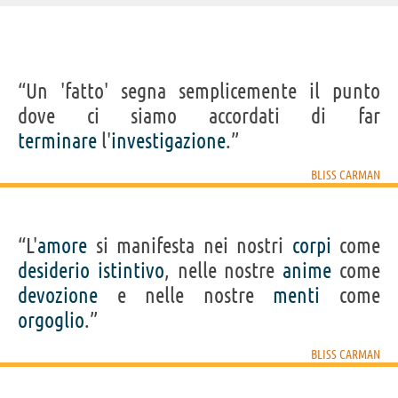
IDENTIKIT E DATI ANAGRAFICI
“Un 'fatto' segna semplicemente il punto
Nome
William Bliss
dove ci siamo accordati di far
Cognome
Carman
Pseudonimo
Bliss Carman
terminare
l'
investigazione
.”
Nato
15 aprile 1861
Morto
8 giugno 1929
Sesso
maschile
BLISS CARMAN
Nazionalità
canadese
Professione
poeta
Segno zodiacale
Ariete
“L'
amore
si manifesta nei nostri
corpi
come
Acquista libri di Bliss Carman su
desiderio
istintivo
, nelle nostre
anime
come
devozione
e nelle nostre
menti
come
Frasi, citazioni e aforismi di Bliss Carman
orgoglio
.”
8
IN ITALIANO
BLISS CARMAN
Personaggi affini per
PROFESSIONE
CONTENUTI