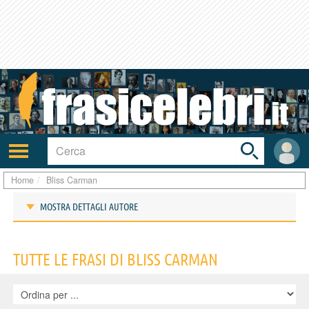
Toggle
search
bar
Attiva/disattiva
User
navigazione
area
Home
Bliss Carman
MOSTRA DETTAGLI AUTORE
Frasi di Bliss Carman
TUTTE LE FRASI DI BLISS CARMAN