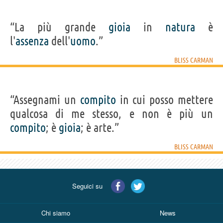
“La più grande
gioia
in
natura
è
l'
assenza
dell'
uomo
.”
BLISS CARMAN
“Assegnami un
compito
in cui posso mettere
qualcosa di me stesso, e non è più un
compito
; è
gioia
; è arte.”
BLISS CARMAN
Seguici su
Chi siamo
News