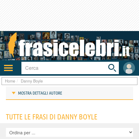
Toggle
search
bar
Attiva/disattiva
User
navigazione
area
Home
Danny Boyle
MOSTRA DETTAGLI AUTORE
Frasi di Danny Boyle
TUTTE LE FRASI DI DANNY BOYLE