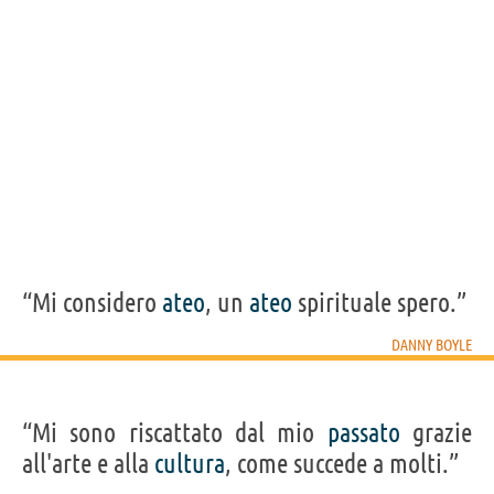
Acquista film di Danny Boyle su
Frasi, citazioni e aforismi di Danny Boyle
5
IN ITALIANO
Personaggi affini per
CAST
GENERI
“Mi considero
ateo
, un
ateo
spirituale spero.”
DANNY BOYLE
“Mi sono riscattato dal mio
passato
grazie
all'arte e alla
cultura
, come succede a molti.”