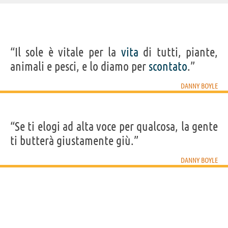
IDENTIKIT E DATI ANAGRAFICI
“Il sole è vitale per la
vita
di tutti, piante,
Nome
Daniel
animali e pesci, e lo diamo per
scontato
.”
Cognome
Boyle
Pseudonimo
Danny Boyle
Nato
20 ottobre 1956
DANNY BOYLE
Sesso
maschile
Nazionalità
britannica
Professione
regista
,
sceneggiatore
,
produttore cinematografico
Segno zodiacale
Bilancia
“Se ti elogi ad alta voce per qualcosa, la gente
FILM DI DANNY BOYLE
ti butterà giustamente giù.”
DANNY BOYLE
T2 Trainspotting
Steve Jobs
127 ore
The Millionaire
The B