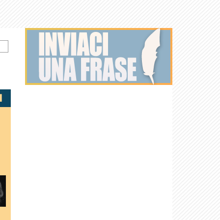
Kelly
Shirley
Irvine Welsh
Jonny Lee
Macdonald
Henderson
Miller