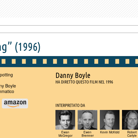
ng”
(1996)
Danny Boyle
potting
HA DIRETTO QUESTO FILM NEL 1996
y Boyle
matico
u
INTERPRETATO DA
Ewan
Ewen
Kevin McKidd
Robert
McGregor
Bremner
Carlyle