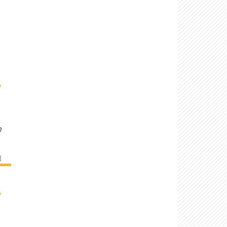
›
n
]
›