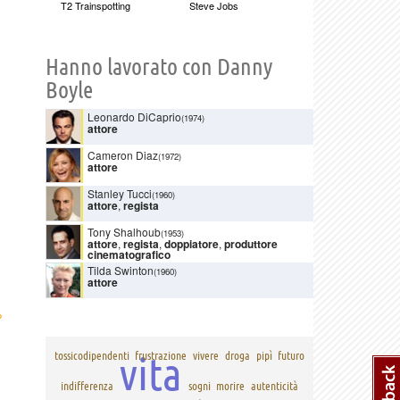
T2 Trainspotting
Steve Jobs
Hanno lavorato con Danny
Boyle
Leonardo DiCaprio
(1974)
attore
Cameron Diaz
(1972)
attore
Stanley Tucci
(1960)
attore
,
regista
Tony Shalhoub
(1953)
attore
,
regista
,
doppiatore
,
produttore
cinematografico
Tilda Swinton
(1960)
attore
›
vita
tossicodipendenti
frustrazione
vivere
droga
pipì
futuro
indifferenza
sogni
morire
autenticità