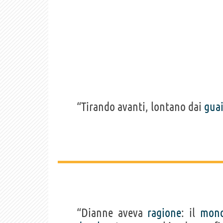
“Tirando avanti, lontano dai
gua
“Dianne aveva
ragione
: il
mon