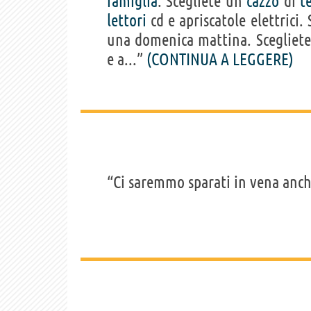
famiglia
. Scegliete un
cazzo
di
t
lettori
cd e apriscatole elettrici. 
una domenica mattina. Scegliete 
e a...”
(CONTINUA A LEGGERE)
“Ci saremmo sparati in vena anche 