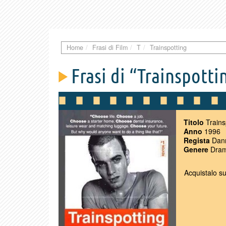
Home
Frasi di Film
T
Trainspotting
Frasi di “Trainspotti
Titolo
Trains
Anno
1996
Regista
Dann
Genere
Dram
Acquistalo s