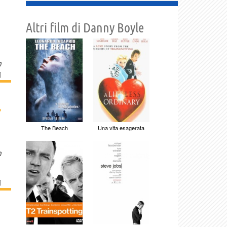
Altri film di Danny Boyle
n
]
›
The Beach
Una vita esagerata
n
]