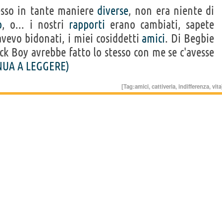
esso in tante maniere
diverse
, non era niente di
o
, o... i nostri
rapporti
erano cambiati, sapete
vevo bidonati, i miei cosiddetti
amici
. Di Begbie
ick Boy avrebbe fatto lo stesso con me se c'avesse
NUA A LEGGERE)
[Tag:
amici
,
cattiveria
,
indifferenza
,
vita