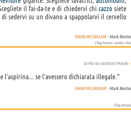
elevisore
gigante. Scegliete lavatrici,
automobili
,
Scegliete il fai-da-te e di chiedervi chi
cazzo
siete
di sedervi su un divano a spappolarvi il cervello
EWAN MCGREGOR
- Mark Rento
[Tag:
futuro
,
scelte
,
vita
›
DI PIÙ SU QUESTA FRASE
l'aspirina... se l'avessero dichiarata illegale.”
EWAN MCGREGOR
- Mark Rento
[Tag:
droga