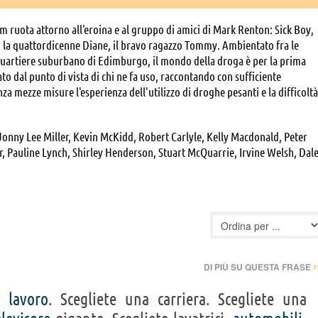
ilm ruota attorno all'eroina e al gruppo di amici di Mark Renton: Sick Boy,
 la quattordicenne Diane, il bravo ragazzo Tommy. Ambientato fra le
quartiere suburbano di Edimburgo, il mondo della droga è per la prima
to dal punto di vista di chi ne fa uso, raccontando con sufficiente
za mezze misure l'esperienza dell'utilizzo di droghe pesanti e la difficoltà
nny Lee Miller, Kevin McKidd, Robert Carlyle, Kelly Macdonald, Peter
, Pauline Lynch, Shirley Henderson, Stuart McQuarrie, Irvine Welsh, Dal
 Billy Riddoch, Fiona Bell, Vincent Friell, Hugh Ross, Victor Eadie, Kate
ar, Rachael Fleming, John Hodge, Andrew Macdonald, Archie MacPherson
›
DI PIÙ SU QUESTA FRASE
un
lavoro
. Scegliete una carriera. Scegliete una