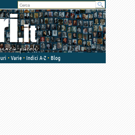
User
area
uri
Varie
Indici A-Z
Blog