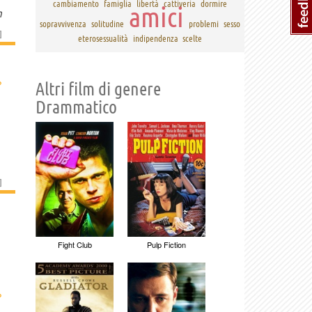
cambiamento
famiglia
libertà
cattiveria
dormire
amici
n
sopravvivenza
solitudine
problemi
sesso
]
eterosessualità
indipendenza
scelte
›
Altri film di genere
Drammatico
]
Fight Club
Pulp Fiction
›