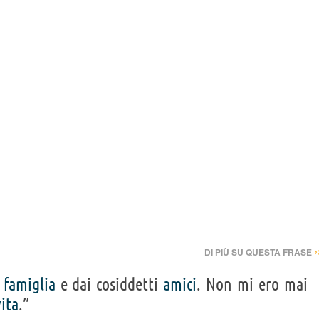
›
DI PIÙ SU QUESTA FRASE
a
famiglia
e dai cosiddetti
amici
. Non mi ero mai
vita
.”