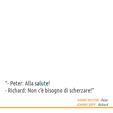
Acquista film di Danny Huston su
Frasi, citazioni e aforismi di Danny Huston
7
IN ITALIANO
Personaggi affini per
CAST
GENERI
“- Peter: Alla
salute
!
- Richard: Non c’è bisogno di scherzare!”
DANNY HUSTON
- Peter
JOHNNY DEPP
- Richard