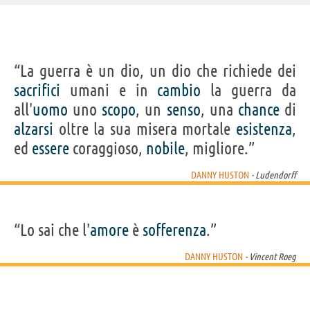
IDENTIKIT E DATI ANAGRAFICI
“La guerra è un dio, un dio che richiede dei
Nome
Danny
sacrifici
umani e in
cambio
la guerra da
Cognome
Huston
Nato
14 maggio 1962
all'
uomo
uno
scopo
, un
senso
, una
chance
di
Sesso
maschile
Nazionalità
statunitense
alzarsi
oltre la sua misera mortale
esistenza
,
Professione
attore
,
regista
Segno zodiacale
Toro
ed
essere
coraggioso,
nobile
, migliore.”
FILM DI DANNY HUSTON
DANNY HUSTON
- Ludendorff
“Lo sai che l'
amore
è
sofferenza
.”
DANNY HUSTON
- Vincent Roeg
Una pallottola
Horizon: An
The Crow - Il
Attacco al potere
Arrive
spuntata
American...
corvo
3 -...
profe