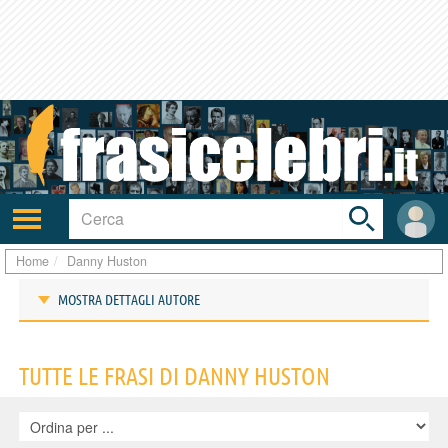
Toggle
search
bar
Attiva/disattiva
User
navigazione
area
Home
Danny Huston
MOSTRA DETTAGLI AUTORE
Frasi di Danny Huston
TUTTE LE FRASI DI DANNY HUSTON