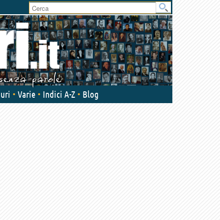
User
area
uri
Varie
Indici A-Z
Blog