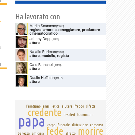
Ha lavorato con
›
Martin Scorsese
(1942)
regista
,
attore
,
sceneggiatore
,
produttore
cinematografico
Johnny Depp
(1963)
attore
o
Natalie Portman
(1981)
attore
,
modello
,
regista
]
Cate Blanchett
(1969)
attore
Dustin Hoffman
(1937)
attore
fanatismo
amici
etica
aiutare
freddo
difetti
credente
papa
desideri
buonumore
corpo
funerale
distruzione
consenso
fede
morire
bellezza
amicizia
affetto