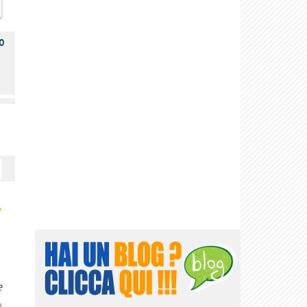
o
›
e
]