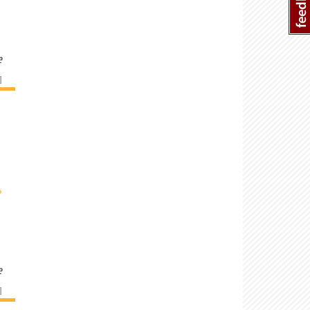
e
]
›
e
]