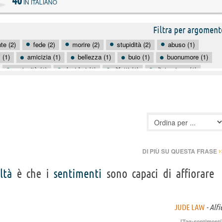
40
IN ITALIANO
Filtra per argoment
te (2)
fede (2)
morire (2)
stupidità (2)
abuso (1)
 (1)
amicizia (1)
bellezza (1)
buio (1)
buonumore (1)
curiosità (1)
desideri (1)
difetti (1)
distruzione (1)
fine (1)
freddo (1)
funerale (1)
governare (1)
›
DI PIÙ SU QUESTA FRASE
ltà
è che i
sentimenti
sono capaci di affiorare
JUDE LAW
- Alfi
[Tag:
sentimenti