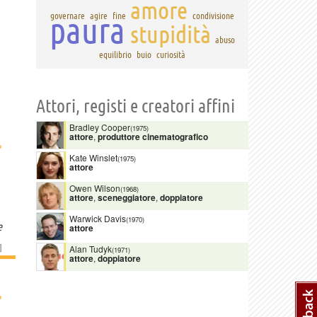
amore
paura
governare
agire
fine
condivisione
stupidità
abuso
equilibrio
buio
curiosità
Attori, registi e creatori affini
Bradley Cooper
(1975)
attore
,
produttore cinematografico
›
Kate Winslet
(1975)
attore
Owen Wilson
(1968)
attore
,
sceneggiatore
,
doppiatore
Warwick Davis
(1970)
e
attore
]
Alan Tudyk
(1971)
attore
,
doppiatore
›