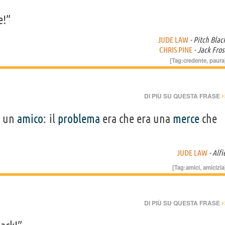
e!”
JUDE LAW
- Pitch Blac
CHRIS PINE
- Jack Fros
[Tag:
credente
,
paura
›
DI PIÙ SU QUESTA FRASE
n un
amico
: il
problema
era che era una
merce
che
JUDE LAW
- Alfi
[Tag:
amici
,
amicizia
›
DI PIÙ SU QUESTA FRASE