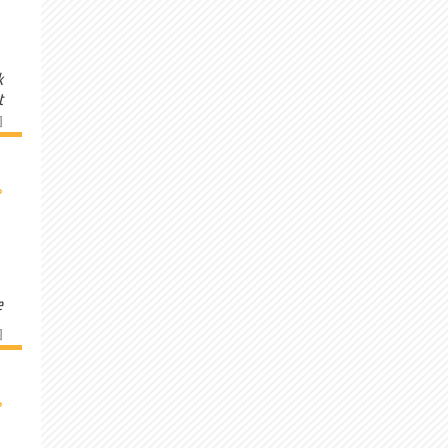
k
t
]
›
e
]
›