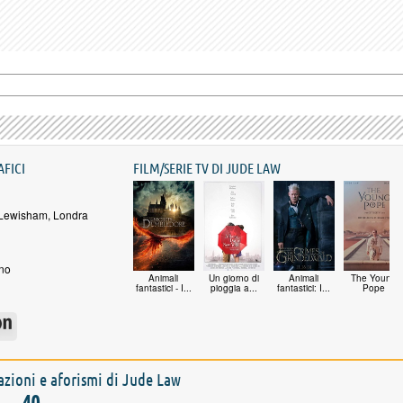
AFICI
FILM/SERIE TV DI JUDE LAW
 Lewisham, Londra
no
Animali
Un giorno di
Animali
The Young
fantastici - I...
pioggia a...
fantastici: I...
Pope
tazioni e aforismi di Jude Law