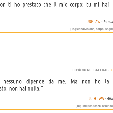
on ti ho prestato che il mio corpo; tu mi hai
JUDE LAW
- Jerom
[Tag:
condivisione
,
corpo
,
sogni
›
DI PIÙ SU QUESTA FRASE
e nessuno dipende da me. Ma non ho la
sto, non hai nulla.”
JUDE LAW
- Alfi
[Tag:
indipendenza
,
serenità