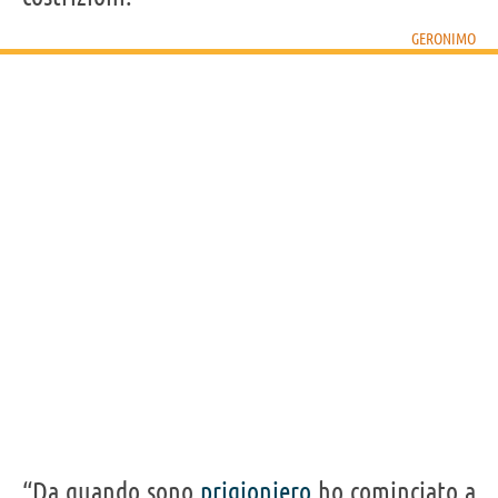
potrà ancora udire a proposito degli indiani.”
GERONIMO
GERONIMO
Condividi
Tweet
Personaggi affini per
PROFESSIONE
CONTENUTI
“Da quando sono
prigioniero
ho cominciato a