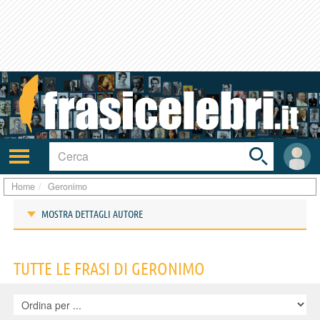
Toggle
search
bar
Attiva/disattiva
User
navigazione
area
Home
Geronimo
MOSTRA DETTAGLI AUTORE
Frasi di Geronimo
TUTTE LE FRASI DI GERONIMO