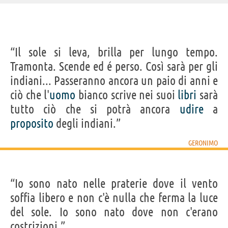
IDENTIKIT E DATI ANAGRAFICI
“Il sole si leva, brilla per lungo tempo.
Cognome
Geronimo
Tramonta. Scende ed é perso. Così sarà per gli
Nato
16 giugno 1829 a Clifton
Morto
17 febbraio 1909
indiani... Passeranno ancora un paio di anni e
Sesso
maschile
Nazionalità
statunitense
ciò che l'
uomo
bianco scrive nei suoi
libri
sarà
Professione
condottiero
,
capo indiano
(
capo indiano della tribù
Apache
)
tutto ciò che si potrà ancora
udire
a
Segno zodiacale
Gemelli
proposito
degli indiani.”
Frasi, citazioni e aforismi di Geronimo
GERONIMO
6
IN ITALIANO
“Io sono nato nelle praterie dove il vento
“Il sole si leva, brilla per lungo tempo. Tramonta.
soffia libero e non c'è nulla che ferma la luce
Scende ed é perso. Così sarà per gli indiani...
del sole. Io sono nato dove non c'erano
Passeranno ancora un paio di anni e ciò che l'uomo
costrizioni.”
bianco scrive nei suoi libri sarà tutto ciò che si