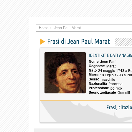
Home
Jean Paul Marat
Frasi di Jean Paul Marat
IDENTIKIT E DATI ANAGR
Nome
Jean Paul
Cognome
Marat
Nato
24 maggio 1743 a B
Morto
13 luglio 1793 a Par
Sesso
maschile
Nazionalità
francese
Professione
politico
Segno zodiacale
Gemelli
Frasi, citaz