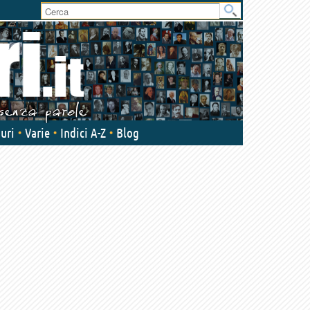
User
area
uri
Varie
Indici A-Z
Blog