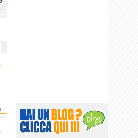
o
›
T
]
›