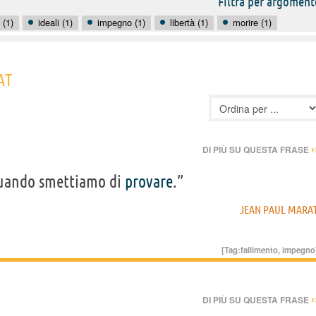
Filtra per argoment
 (1)
ideali (1)
impegno (1)
libertà (1)
morire (1)
AT
›
DI PIÙ SU QUESTA FRASE
quando smettiamo di
provare
.”
JEAN PAUL MARA
[Tag:
fallimento
,
impegno
›
DI PIÙ SU QUESTA FRASE