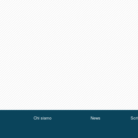
Chi siamo
News
Scri