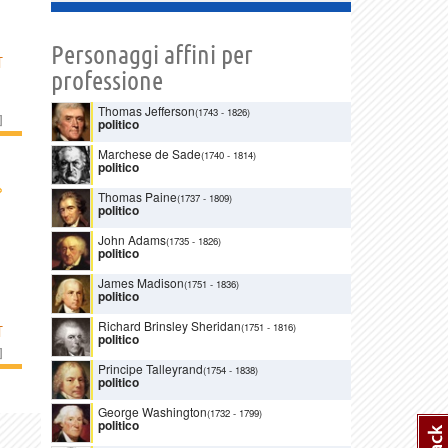
Personaggi affini per
T
professione
Thomas Jefferson
(1743
-
1826)
]
politico
Marchese de Sade
(1740
-
1814)
politico
›
Thomas Paine
(1737
-
1809)
politico
John Adams
(1735
-
1826)
politico
James Madison
(1751
-
1836)
politico
Richard Brinsley Sheridan
(1751
-
1816)
T
politico
]
Principe Talleyrand
(1754
-
1838)
politico
George Washington
(1732
-
1799)
politico