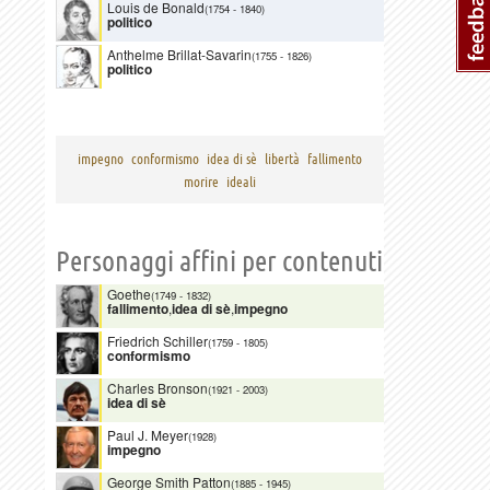
Louis de Bonald
(1754
-
1840)
politico
Anthelme Brillat-Savarin
(1755
-
1826)
politico
impegno
conformismo
idea di sè
libertà
fallimento
morire
ideali
Personaggi affini per contenuti
Goethe
(1749
-
1832)
fallimento
,
idea di sè
,
impegno
Friedrich Schiller
(1759
-
1805)
conformismo
Charles Bronson
(1921
-
2003)
idea di sè
Paul J. Meyer
(1928)
impegno
George Smith Patton
(1885
-
1945)