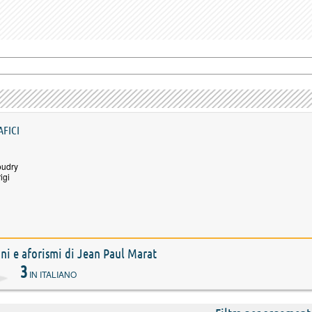
AFICI
oudry
igi
ioni e aforismi di Jean Paul Marat
3
IN ITALIANO