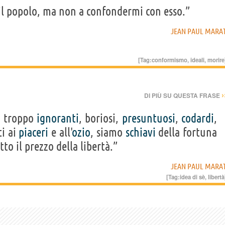
il popolo, ma non a confondermi con esso.”
JEAN PAUL MARA
[Tag:
conformismo
,
ideali
,
morire
›
DI PIÙ SU QUESTA FRASE
o troppo
ignoranti
, boriosi,
presuntuosi
,
codardi
,
ti ai
piaceri
e all'
ozio
, siamo
schiavi
della fortuna
to il prezzo della libertà.”
JEAN PAUL MARA
[Tag:
idea di sè
,
libertà