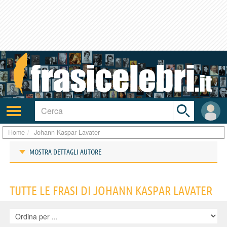
Toggle
search
bar
Attiva/disattiva
User
navigazione
area
Home
Johann Kaspar Lavater
MOSTRA DETTAGLI AUTORE
Frasi di Johann Kaspar Lavater
TUTTE LE FRASI DI JOHANN KASPAR LAVATER