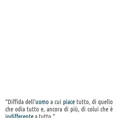
odia tutto e, ancora di più, di colui che è
indifferente a tutto.”
JOHANN KASPAR LAVATER
Condividi
Tweet
Personaggi affini per
PROFESSIONE
CONTENUTI
“Diffida dell'
uomo
a cui
piace
tutto, di quello
che odia tutto e, ancora di più, di colui che è
indifferente
a tutto.”