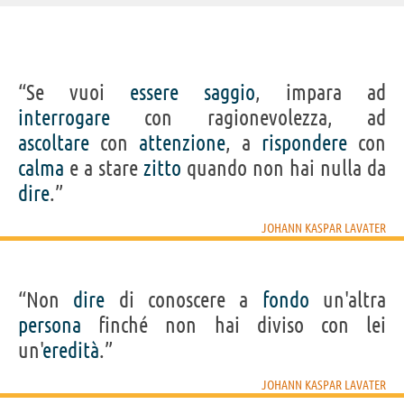
IDENTIKIT E DATI ANAGRAFICI
“Se vuoi
essere
saggio
, impara ad
Nome
Johann Kaspar
interrogare
con ragionevolezza, ad
Cognome
Lavater
Nato
11 novembre 1741 a Zurigo
ascoltare
con
attenzione
, a
rispondere
con
Morto
2 gennaio 1801 a Zurigo
Sesso
maschile
calma
e a stare
zitto
quando non hai nulla da
Nazionalità
svizzera
Professione
scrittore
,
filosofo
,
religioso
(
pastore protestante
),
dire
.”
teologo
Segno zodiacale
Scorpione
JOHANN KASPAR LAVATER
Acquista libri di Johann Kaspar Lavater su
“Non
dire
di conoscere a
fondo
un'altra
Frasi, citazioni e aforismi di Johann Kaspar Lavater
persona
finché non hai diviso con lei
7
IN ITALIANO
un'
eredità
.”
JOHANN KASPAR LAVATER
“Diffida dell'uomo a cui piace tutto, di quello che