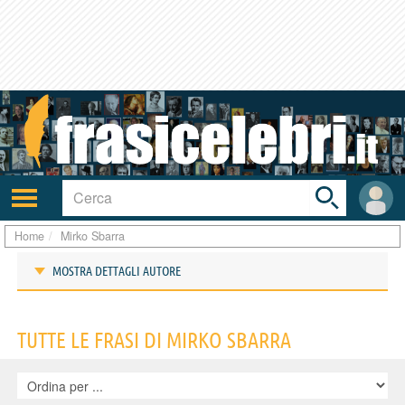
Toggle
search
bar
Attiva/disattiva
User
navigazione
area
Home
Mirko Sbarra
MOSTRA DETTAGLI AUTORE
Frasi di Mirko Sbarra
TUTTE LE FRASI DI MIRKO SBARRA