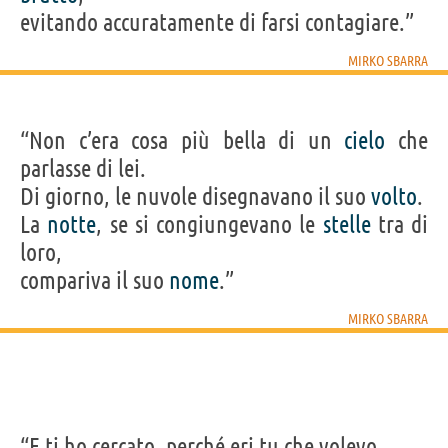
evitando accuratamente di farsi contagiare.”
MIRKO SBARRA
“Non c’era cosa più bella di un
cielo
che
parlasse di lei.
Di giorno, le nuvole disegnavano il suo
volto
.
La
notte
, se si congiungevano le
stelle
tra di
loro,
compariva il suo
nome
.”
MIRKO SBARRA
“E ti ho cercato, perché eri tu che volevo.