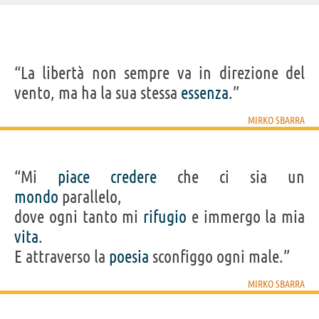
IDENTIKIT E DATI ANAGRAFICI
“La libertà non sempre va in direzione del
Nome
Mirko
vento, ma ha la sua stessa
essenza
.”
Cognome
Sbarra
Nato
4 gennaio 1976
Sesso
maschile
MIRKO SBARRA
Nazionalità
italiana
Professione
scrittore
,
poeta
Segno zodiacale
Capricorno
LIBRI DI MIRKO SBARRA
“Mi
piace
credere
che ci sia un
mondo
parallelo,
dove ogni tanto mi
rifugio
e immergo la mia
vita
.
E attraverso la
poesia
sconfiggo ogni male.”
Sei bellissima
Come battiti del
MIRKO SBARRA
così
mare