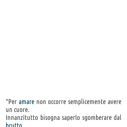
Acquista libri di Mirko Sbarra su
Frasi, citazioni e aforismi di Mirko Sbarra
16
IN ITALIANO
Personaggi affini per
PROFESSIONE
CONTENUTI
“Per
amare
non occorre semplicemente avere
un cuore.
Innanzitutto bisogna saperlo sgomberare dal
brutto
,