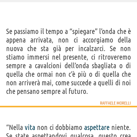
IDENTIKIT E DATI ANAGRAFICI
Se passiamo il tempo a “spiegare” l’onda che è
Nome
Raffaele
appena arrivata, non ci accorgiamo della
Cognome
Morelli
Nato
5 novembre 1948
nuova che sta già per incalzarci. Se non
Sesso
maschile
Nazionalità
italiana
stiamo immersi nel presente, ci ritroveremo
Professione
psichiatra
,
scrittore
,
medico
,
psicoterapeuta
Segno zodiacale
Scorpione
sempre a cavalcioni dell’onda sbagliata o di
LIBRI DI RAFFAELE MORELLI
quella che ormai non c’è più o di quella che
non arriverà mai, come succede a quelli di noi
che pensano sempre al futuro.
RAFFAELE MORELLI
La saggezza
Il segreto
Ama e non
Guarire senza
Dimagrir
dell'anima
dell'amore...
pensare
medicine
die
“Nella
vita
non ci dobbiamo
aspettare
niente.
Se state aspettandovi qualcosa, questo crea