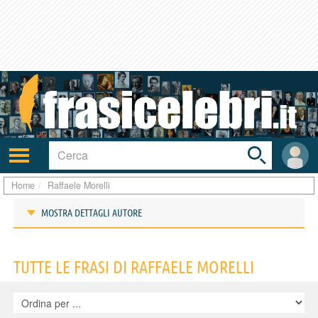
Toggle
search
bar
Attiva/disattiva
User
navigazione
area
Home
Raffaele Morelli
MOSTRA DETTAGLI AUTORE
Frasi di Raffaele Morelli
TUTTE LE FRASI DI RAFFAELE MORELLI